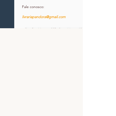
Fale conosco:
livrariapandora@gmail.com
Rua São Marcos, 287 - Barra Mansa / RJ
Política de entrega
Políticas de troca, devolução e reembolso
Política de privacidade