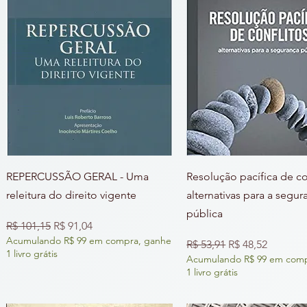
REPERCUSSÃO GERAL - Uma
Resolução pacífica de co
releitura do direito vigente
alternativas para a segur
pública
Preço normal
Preço promocional
R$ 101,15
R$ 91,04
Acumulando R$ 99 em compra, ganhe
Preço normal
Preço promocio
R$ 53,91
R$ 48,52
1 livro grátis
Acumulando R$ 99 em comp
1 livro grátis