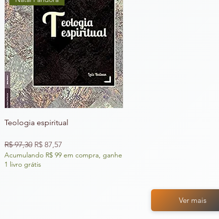
Teologia espiritual
Preço normal
Preço promocional
R$ 97,30
R$ 87,57
Acumulando R$ 99 em compra, ganhe
1 livro grátis
Ver mais