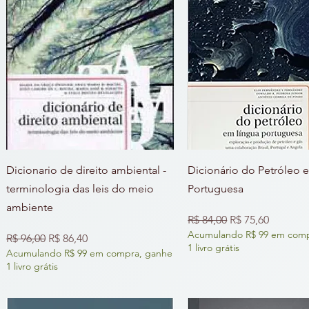
Dicionario de direito ambiental -
Dicionário do Petróleo 
terminologia das leis do meio
Portuguesa
ambiente
Preço normal
Preço promocio
R$ 84,00
R$ 75,60
Acumulando R$ 99 em comp
Preço normal
Preço promocional
R$ 96,00
R$ 86,40
1 livro grátis
Acumulando R$ 99 em compra, ganhe
1 livro grátis