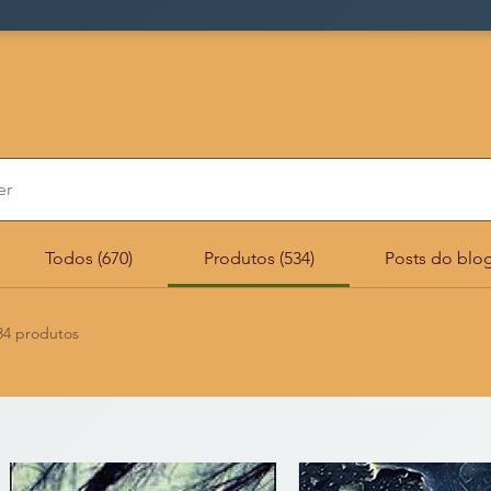
Seja bem vindo(a) a Livraria P
Todos (670)
Produtos (534)
Posts do blog
34 produtos