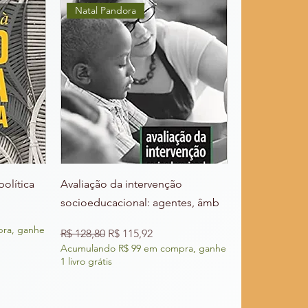
Natal Pandora
política
Avaliação da intervenção
socioeducacional: agentes, âmb
onal
ra, ganhe
Preço normal
Preço promocional
R$ 128,80
R$ 115,92
Acumulando R$ 99 em compra, ganhe
1 livro grátis