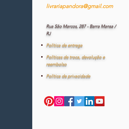
livrariapandora@gmail.com
Rua São Marcos, 287 - Barra Mansa /
RJ
Política de entrega
Políticas de troca, devolução e
reembolso
Política de privacidade