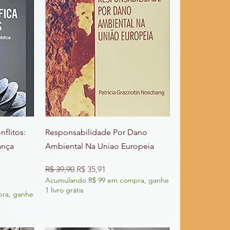
nflitos:
Responsabilidade Por Dano
ança
Ambiental Na Uniao Europeia
Preço normal
Preço promocional
R$ 39,90
R$ 35,91
Acumulando R$ 99 em compra, ganhe
nal
1 livro grátis
ra, ganhe