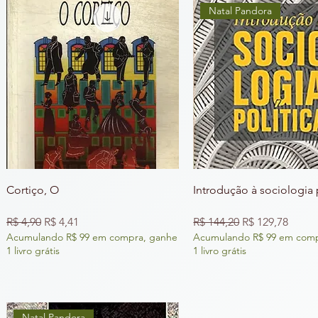
Natal Pandora
Cortiço, O
Introdução à sociologia 
Preço normal
Preço promocional
Preço normal
Preço promoci
R$ 4,90
R$ 4,41
R$ 144,20
R$ 129,78
Acumulando R$ 99 em compra, ganhe
Acumulando R$ 99 em comp
1 livro grátis
1 livro grátis
Natal Pandora