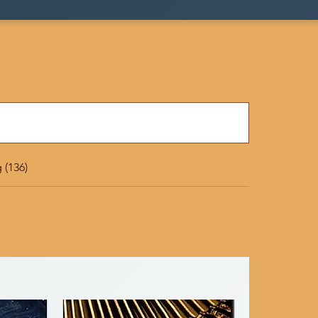
andora
 (136)