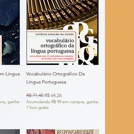
em Língua
Vocabulário Ortográfico Da
Língua Portuguesa
nal
Preço normal
Preço promocional
R$ 71,40
R$ 64,26
ra, ganhe
Acumulando R$ 99 em compra, ganhe
1 livro grátis