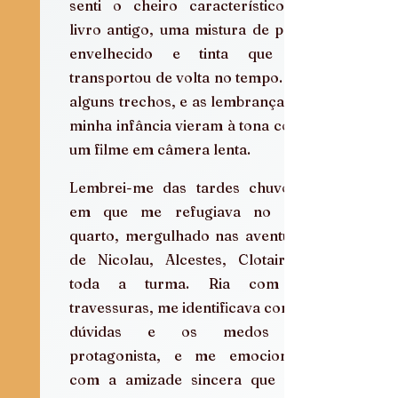
senti o cheiro característico de 
livro antigo, uma mistura de papel 
envelhecido e tinta que me 
transportou de volta no tempo. Reli 
alguns trechos, e as lembranças da 
minha infância vieram à tona como 
um filme em câmera lenta.
Lembrei-me das tardes chuvosas 
em que me refugiava no meu 
quarto, mergulhado nas aventuras 
de Nicolau, Alcestes, Clotaire e 
toda a turma. Ria com as 
travessuras, me identificava com as 
dúvidas e os medos do 
protagonista, e me emocionava 
com a amizade sincera que unia 