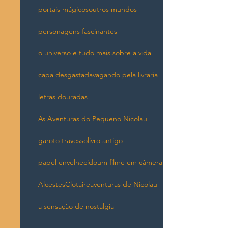
portais mágicos
outros mundos
personagens fascinantes
o universo e tudo mais.
sobre a vida
capa desgastada
vagando pela livraria
letras douradas
As Aventuras do Pequeno Nicolau
garoto travesso
livro antigo
papel envelhecido
um filme em câmera
Alcestes
Clotaire
aventuras de Nicolau
a sensação de nostalgia