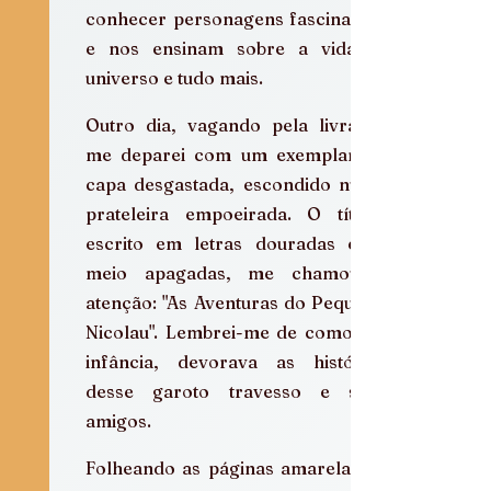
conhecer personagens fascinantes 
e nos ensinam sobre a vida, o 
universo e tudo mais.
Outro dia, vagando pela livraria, 
me deparei com um exemplar de 
capa desgastada, escondido numa 
prateleira empoeirada. O título, 
escrito em letras douradas e já 
meio apagadas, me chamou a 
atenção: "As Aventuras do Pequeno 
Nicolau". Lembrei-me de como, na 
infância, devorava as histórias 
desse garoto travesso e seus 
amigos.
Folheando as páginas amareladas, 