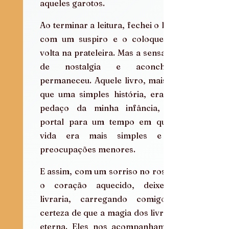
aqueles garotos.
Ao terminar a leitura, fechei o livro 
com um suspiro e o coloquei de 
volta na prateleira. Mas a sensação 
de nostalgia e aconchego 
permaneceu. Aquele livro, mais do 
que uma simples história, era um 
pedaço da minha infância, um 
portal para um tempo em que a 
vida era mais simples e as 
preocupações menores.
E assim, com um sorriso no rosto e 
o coração aquecido, deixei a 
livraria, carregando comigo a 
certeza de que a magia dos livros é 
eterna. Eles nos acompanham ao 