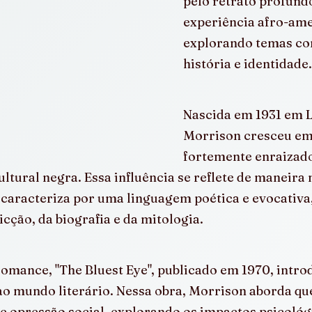
pelo retrato profund
experiência afro-ame
explorando temas com
história e identidade.
Nascida em 1931 em L
Morrison cresceu em
fortemente enraizado
ultural negra. Essa influência se reflete de maneira
e caracteriza por uma linguagem poética e evocativa
icção, da biografia e da mitologia.
omance, "The Bluest Eye", publicado em 1970, introd
ao mundo literário. Nessa obra, Morrison aborda que
e opressão social, explorando os impactos psicológ