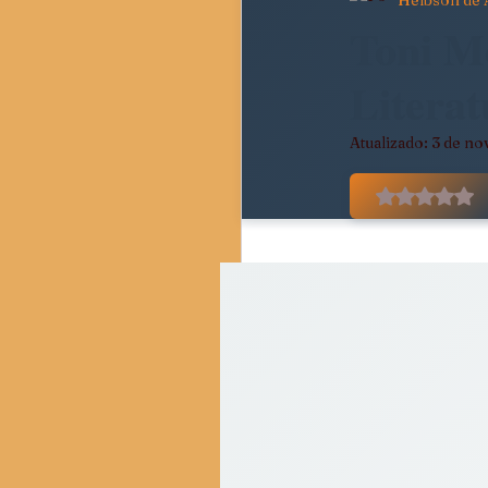
Helbson de 
Pedagogia Crítica e Socie
Toni M
Litera
Movimentos Sociais e Resi
Atualizado:
3 de no
Avaliado
Crítica do Tempo Present
Resenhas Críticas
Di