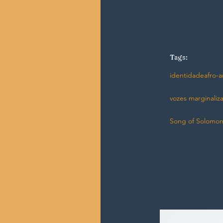
Tags:
identidade
afro-
vozes marginaliz
Song of Solomo