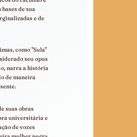
 bases de sua 
ginalizadas e de 
imas, como "Sula" 
nsiderado seu opus 
, narra a história 
do de maneira 
sente.
de suas obras 
ra universitária e 
ação de vozes 
eira mulher negra 