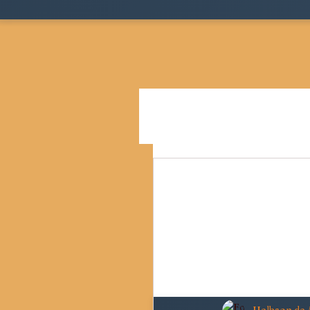
Todos as postagens
Teoria
Cidades, Espaço e Desigua
Pensamento Social Brasil