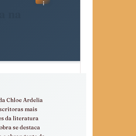
a na
da Chloe Ardelia 
scritoras mais 
s da literatura 
bra se destaca 