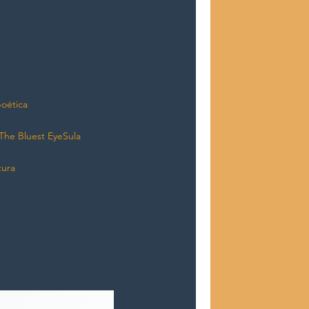
oética
The Bluest Eye
Sula
tura