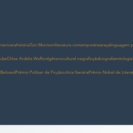
americana
história
Toni Morrison
literatura contemporânea
raça
linguagem p
adas
Chloe Ardelia Wofford
gênero
cultural negra
ficção
biografia
mitologia
n
Beloved
Prêmio Pulitzer de Ficção
crítica literária
Prêmio Nobel de Litera