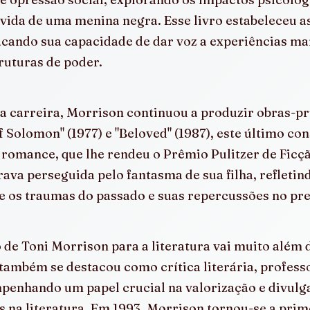
vida de uma menina negra. Esse livro estabeleceu as
acando sua capacidade de dar voz a experiências mar
truturas de poder.
a carreira, Morrison continuou a produzir obras-pr
of Solomon" (1977) e "Beloved" (1987), este último co
omance, que lhe rendeu o Prêmio Pulitzer de Ficção
ava perseguida pelo fantasma de sua filha, refletin
e os traumas do passado e suas repercussões no pre
 de Toni Morrison para a literatura vai muito além 
a também se destacou como crítica literária, professo
penhando um papel crucial na valorização e divulg
 na literatura. Em 1993, Morrison tornou-se a prim