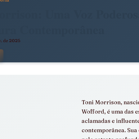
Avila
dade
Arte, Estética e Política
orrison: Uma Voz Poderos
tura Contemporânea
stência
América Latina em Foco
v. de 2025
 com NaN de 5 estrelas.
e
Notícias da Pandora
Calendário Editorial
álogos e Entrevistas
Infâncias e Educação Antirracista
Toni Morrison, nasci
Wofford, é uma das e
aclamadas e influente
contemporânea. Sua o