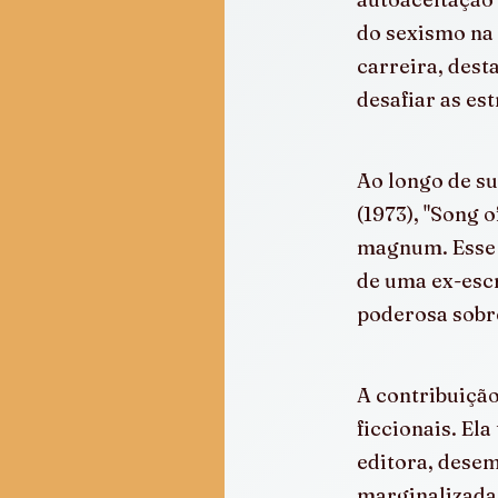
do sexismo na 
carreira, dest
desafiar as es
Ao longo de su
(1973), "Song 
magnum. Esse r
de uma ex-escr
poderosa sobr
A contribuição
ficcionais. El
editora, desem
marginalizadas