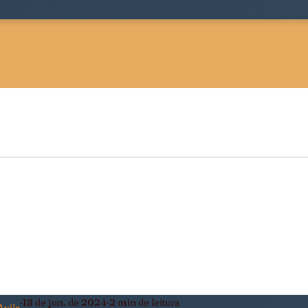
 Sociológica
Justiça, Estado e Sociedade
ldade
Pensamento Negro e Decolonial
eiro
Política, Afeto e Subjetividade
18 de jun. de 2024
2 min de leitura