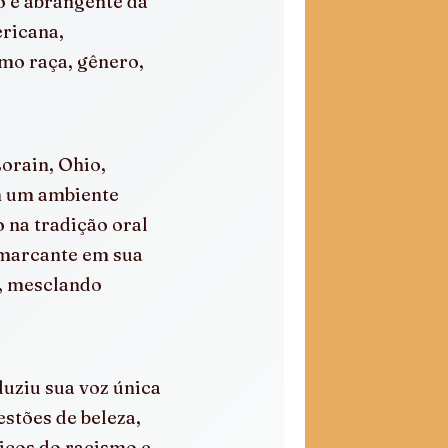
o e abrangente da 
ricana, 
o raça, gênero, 
orain, Ohio, 
 um ambiente 
 na tradição oral 
 marcante em sua 
, mesclando 
uziu sua voz única 
stões de beleza, 
icos do racismo e 