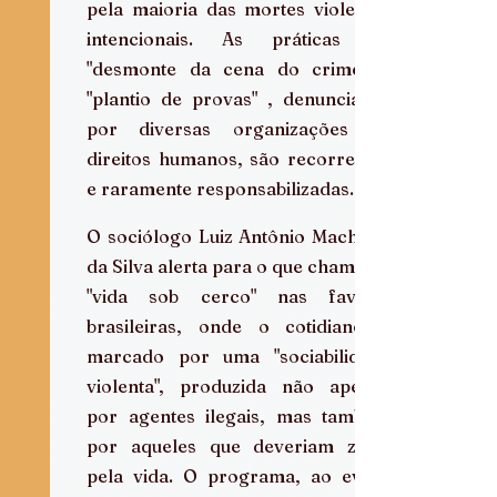
pela maioria das mortes violentas 
intencionais. As práticas de 
"desmonte da cena do crime" e 
"plantio de provas" , denunciadas 
por diversas organizações de 
direitos humanos, são recorrentes 
e raramente responsabilizadas.  
O sociólogo Luiz Antônio Machado 
da Silva alerta para o que chama de 
"vida sob cerco" nas favelas 
brasileiras, onde o cotidiano é 
marcado por uma "sociabilidade 
violenta", produzida não apenas 
por agentes ilegais, mas também 
por aqueles que deveriam zelar 
pela vida. O programa, ao evitar 