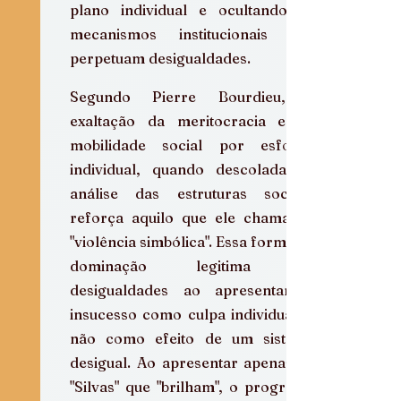
plano individual e ocultando os 
mecanismos institucionais que 
perpetuam desigualdades.
Segundo Pierre Bourdieu, a 
exaltação da meritocracia e da 
mobilidade social por esforço 
individual, quando descolada da 
análise das estruturas sociais, 
reforça aquilo que ele chama de 
"violência simbólica". Essa forma de 
dominação legitima as 
desigualdades ao apresentar o 
insucesso como culpa individual, e 
não como efeito de um sistema 
desigual. Ao apresentar apenas os 
"Silvas" que "brilham", o programa 