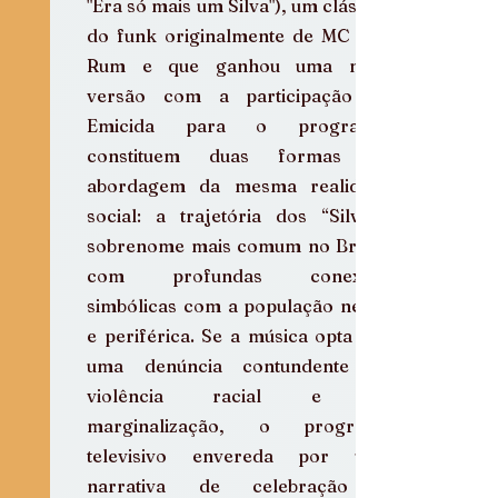
"Era só mais um Silva"), um clássico 
do funk originalmente de MC Bob 
Rum e que ganhou uma nova 
versão com a participação de 
Emicida para o programa, 
constituem duas formas de 
abordagem da mesma realidade 
social: a trajetória dos “Silvas”, 
sobrenome mais comum no Brasil, 
com profundas conexões 
simbólicas com a população negra 
e periférica. Se a música opta por 
uma denúncia contundente da 
violência racial e da 
marginalização, o programa 
televisivo envereda por uma 
narrativa de celebração e 