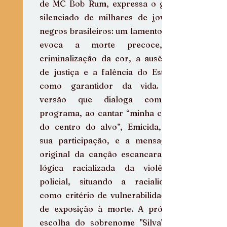
de MC Bob Rum, expressa o grito 
silenciado de milhares de jovens 
negros brasileiros: um lamento que 
evoca a morte precoce, a 
criminalização da cor, a ausência 
de justiça e a falência do Estado 
como garantidor da vida. Na 
versão que dialoga com o 
programa, ao cantar “minha cor é 
do centro do alvo”, Emicida, em 
sua participação, e a mensagem 
original da canção escancaram a 
lógica racializada da violência 
policial, situando a racialidade 
como critério de vulnerabilidade e 
de exposição à morte. A própria 
escolha do sobrenome "Silva" na 