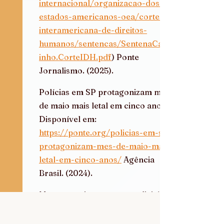
internacional/organizacao-dos-
estados-americanos-oea/corte-
interamericana-de-direitos-
humanos/sentencas/SentenaCastel
inho.CorteIDH.pdf
) Ponte 
Jornalismo. (2025).  
Polícias em SP protagonizam mês 
de maio mais letal em cinco anos. 
Disponível em: 
https://ponte.org/policias-em-sp-
protagonizam-mes-de-maio-mais-
letal-em-cinco-anos/
 Agência 
Brasil. (2024).  
Mortes por intervenção policial 
quase triplicam em 10 anos no 
país. Disponível em: 