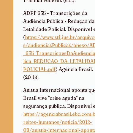
Tribunal Federal. (s.d.).  
ADPF 635 - Transcrições da 
Audiência Pública - Redução da 
Letalidade Policial. Disponível em:
(
https://www.stf.jus.br/arquivo/cm
s/audienciasPublicas/anexo/ADPF
_635_TranscricoesDaAudienciaPub
lica_REDUCAO_DA_LETALIDADE_
POLICIAL.pdf
) Agência Brasil. 
(2015).  
Anistia Internacional aponta que 
Brasil vive "crise aguda" na 
segurança pública. Disponível em: 
https://agenciabrasil.ebc.com.br/di
reitos-humanos/noticia/2012-
08/anistia-internacional-aponta-