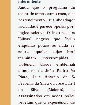
intermitente
Ainda que o programa afirme 
tratar de temas como raça, classe e 
pertencimento , sua abordagem da 
racialidade parece operar por uma 
lógica seletiva. O foco recai sobre 
"Silvas" negros que "brilham", 
enquanto pouco ou nada se diz 
sobre aqueles cujas histórias 
terminam interrompidas pela 
violência. Casos emblemáticos, 
como os de João Pedro Mattos 
Pinto, Luiz Antônio de Souza 
Ferreira da Silva ou José Luiz Faria 
da Silva (Maicon), todos 
assassinados em ações policiais , 
revelam que a experiência de ser 