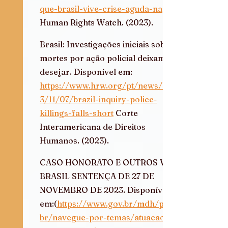
que-brasil-vive-crise-aguda-na
Human Rights Watch. (2023).  
Brasil: Investigações iniciais sobre 
mortes por ação policial deixam a 
desejar. Disponível em: 
https://www.hrw.org/pt/news/202
3/11/07/brazil-inquiry-police-
killings-falls-short
 Corte 
Interamericana de Direitos 
Humanos. (2023).  
CASO HONORATO E OUTROS VS. 
BRASIL SENTENÇA DE 27 DE 
NOVEMBRO DE 2023. Disponível 
em:(
https://www.gov.br/mdh/pt-
br/navegue-por-temas/atuacao-