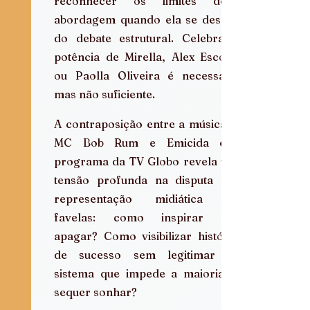
reconhecer os limites dessa 
abordagem quando ela se descola 
do debate estrutural. Celebrar a 
potência de Mirella, Alex Escobar 
ou Paolla Oliveira é necessário, 
mas não suficiente.
A contraposição entre a música de 
MC Bob Rum e Emicida e o 
programa da TV Globo revela uma 
tensão profunda na disputa pela 
representação midiática das 
favelas: como inspirar sem 
apagar? Como visibilizar histórias 
de sucesso sem legitimar um 
sistema que impede a maioria de 
sequer sonhar?