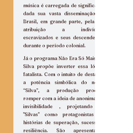
música é carregada de significado, 
dada sua vasta disseminação no 
Brasil, em grande parte, pela sua 
atribuição a indivíduos 
escravizados e seus descendentes 
durante o período colonial.  
Já o programa Não Era Só Mais um 
Silva propõe inverter essa lógica 
fatalista. Com o intuito de destacar 
a potência simbólica do nome 
“Silva”, a produção procura 
romper com a ideia de anonimato e 
invisibilidade , projetando os 
"Silvas" como protagonistas de 
histórias de superação, sucesso e 
resiliência. São apresentados 