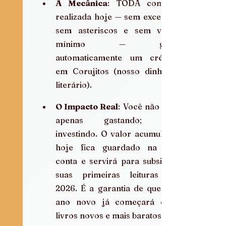
A Mecânica
: TODA compra 
realizada hoje — sem exceção, 
sem asteriscos e sem valor 
mínimo — gera 
automaticamente um crédito 
em Corujitos (nosso dinheiro 
literário).
O Impacto Real
: Você não está 
apenas gastando; está 
investindo. O valor acumulado 
hoje fica guardado na sua 
conta e servirá para subsidiar 
suas primeiras leituras de 
2026. É a garantia de que seu 
ano novo já começará com 
livros novos e mais baratos.