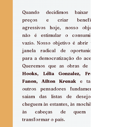
Quando decidimos baixar os 
preços e criar benefícios 
agressivos hoje, nosso objetivo 
não é estimular o consumismo 
vazio. Nosso objetivo é abrir uma 
janela radical de oportunidade 
para a democratização do acesso. 
Queremos que as obras de 
Hooks, Lélia Gonzalez, Frantz 
Fanon, Ailton Krenak
 e tantos 
outros pensadores fundamentais 
saiam das listas de desejos e 
cheguem às estantes, às mochilas e 
às cabeças de quem vai 
transformar o país.