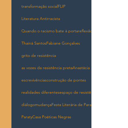
transformação social
FLIP
Literatura Antirracista
Quando o racismo bate à porta
reflexão
Thainá Santos
Fabiane Gonçalves
grito de resistência
as vozes da resistência preta
Anastácia
escrevivências
construção de pontes
realidades diferentes
espaço de resistência
diálogo
mudança
Festa Literária de Paraty
Paraty
Casa Poéticas Negras