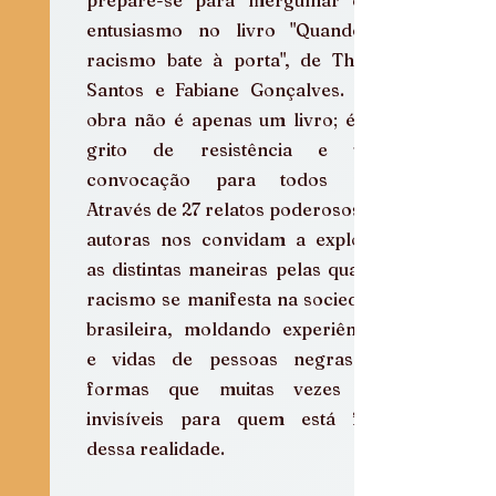
prepare-se para mergulhar com 
entusiasmo no livro "Quando o 
racismo bate à porta", de Thainá 
Santos e Fabiane Gonçalves. Esta 
obra não é apenas um livro; é um 
grito de resistência e uma 
convocação para todos nós! 
Através de 27 relatos poderosos, as 
autoras nos convidam a explorar 
as distintas maneiras pelas quais o 
racismo se manifesta na sociedade 
brasileira, moldando experiências 
e vidas de pessoas negras de 
formas que muitas vezes são 
invisíveis para quem está fora 
dessa realidade.