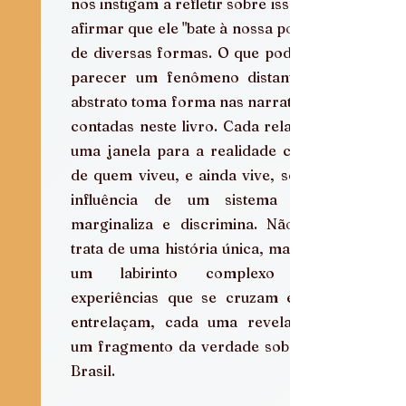
nos instigam a refletir sobre isso ao 
afirmar que ele "bate à nossa porta" 
de diversas formas. O que poderia 
parecer um fenômeno distante e 
abstrato toma forma nas narrativas 
contadas neste livro. Cada relato é 
uma janela para a realidade cruel 
de quem viveu, e ainda vive, sob a 
influência de um sistema que 
marginaliza e discrimina. Não se 
trata de uma história única, mas de 
um labirinto complexo de 
experiências que se cruzam e se 
entrelaçam, cada uma revelando 
um fragmento da verdade sobre o 
Brasil.