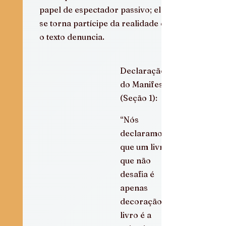
papel de espectador passivo; ele 
se torna partícipe da realidade que 
o texto denuncia.
Declaração 
do Manifesto 
(Seção 1):
“Nós 
declaramos 
que um livro 
que não 
desafia é 
apenas 
decoração. O 
livro é a 