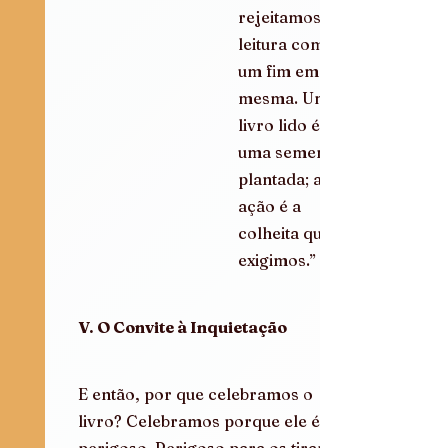
rejeitamos a 
leitura como 
um fim em si 
mesma. Um 
livro lido é 
uma semente 
plantada; a 
ação é a 
colheita que 
exigimos.”
V. O Convite à Inquietação
E então, por que celebramos o 
livro? Celebramos porque ele é 
perigoso. Perigoso para os tiranos 