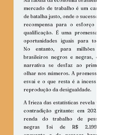
mercado de trabalho é um campo 
de batalha justo, onde o sucesso é a 
recompensa para o esforço e a 
qualificação. É uma promessa de 
oportunidades iguais para todos. 
No entanto, para milhões de 
brasileiros negros e negras, essa 
narrativa se desfaz ao primeiro 
olhar nos números. A promessa se 
esvai e o que resta é a incessante 
reprodução da desigualdade.
A frieza das estatísticas revela uma 
contradição gritante: em 2023, a 
renda do trabalho de pessoas 
negras foi de R$ 2.199,04, 
enquanto a de pessoas brancas 