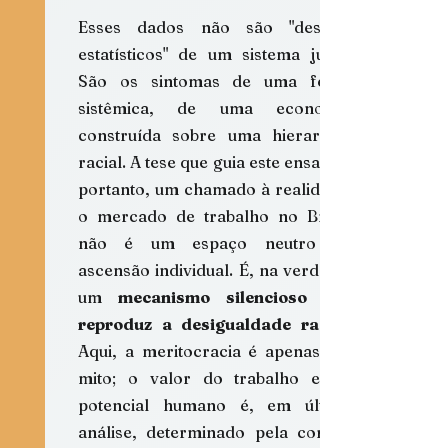
Esses dados não são "desvios 
estatísticos" de um sistema justo. 
São os sintomas de uma febre 
sistêmica, de uma economia 
construída sobre uma hierarquia 
racial. A tese que guia este ensaio é, 
portanto, um chamado à realidade: 
o mercado de trabalho no Brasil 
não é um espaço neutro de 
ascensão individual. É, na verdade, 
um 
mecanismo silencioso que 
reproduz a desigualdade racial
Aqui, a meritocracia é apenas um 
mito; o valor do trabalho e do 
potencial humano é, em última 
análise, determinado pela cor da 