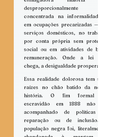
desproporcionalmente 
concentrada na informalidade e 
em ocupações precarizadas — em 
serviços domésticos, no trabalho 
por conta própria sem proteção 
social ou em atividades de baixa 
remuneração. Onde a lei não 
chega, a desigualdade prospera.
Essa realidade dolorosa tem suas 
raízes no chão batido da nossa 
história. O fim formal da 
escravidão em 1888 não foi 
acompanhado de políticas de 
reparação ou de inclusão. A 
população negra foi, literalmente, 
abandonada à margem da 