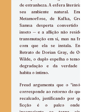
de estranheza. A esfera literária é o 
seu ambiente natural. Em A 
Metamorfose, de Kafka, Gregor 
Samsa desperta convertido em 
inseto — e a aflição não reside na 
transmutação em si, mas na frieza 
com que ela se instala. Em O 
Retrato de Dorian Gray, de Oscar 
Wilde, o duplo espelha o temor da 
degradação e da verdade que 
habita o íntimo.
Freud argumenta que o “insólito” 
corresponde ao retorno do que foi 
recalcado, justificando por que a 
ficção é o palco onde o 
inconsciente se torna visível. 