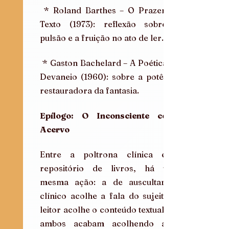
 * Roland Barthes – O Prazer do 
Texto (1973): reflexão sobre a 
pulsão e a fruição no ato de ler.
 * Gaston Bachelard – A Poética do 
Devaneio (1960): sobre a potência 
restauradora da fantasia.
Epílogo: O Inconsciente como 
Acervo
Entre a poltrona clínica e o 
repositório de livros, há uma 
mesma ação: a de auscultar. O 
clínico acolhe a fala do sujeito; o 
leitor acolhe o conteúdo textual — e 
ambos acabam acolhendo a si 