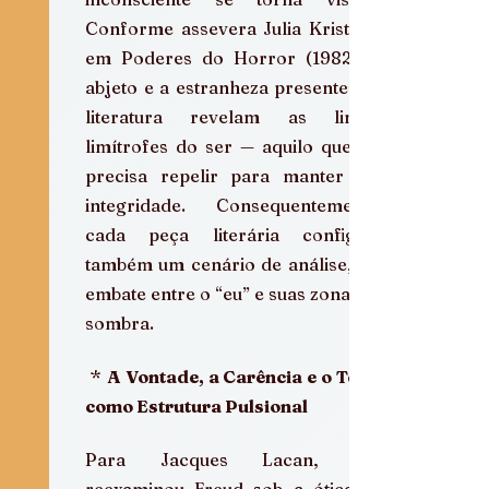
Conforme assevera Julia Kristeva, 
em Poderes do Horror (1982), o 
abjeto e a estranheza presentes na 
literatura revelam as linhas 
limítrofes do ser — aquilo que ele 
precisa repelir para manter sua 
integridade. Consequentemente, 
cada peça literária configura 
também um cenário de análise, um 
embate entre o “eu” e suas zonas de 
sombra.
 * 
A Vontade, a Carência e o Texto 
como Estrutura Pulsional
Para Jacques Lacan, que 
reexaminou Freud sob a ótica da 