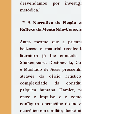
desvendamos por investigação 
metódica.”
 * 
A Narrativa de Ficção como 
Reflexo da Mente Não-Consciente
Antes mesmo que a psicanálise 
batizasse o material recalcado, a 
literatura já lhe concedia voz. 
Shakespeare, Dostoievski, Goethe 
e Machado de Assis pressentiram, 
através do ofício artístico, a 
complexidade da constituição 
psíquica humana. Hamlet, preso 
entre o impulso e o remorso, 
configura o arquétipo do indivíduo 
neurótico em conflito; Raskólnikov, 