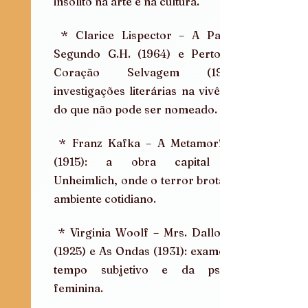
insólito na arte e na cultura.
 * Clarice Lispector – A Paixão 
Segundo G.H. (1964) e Perto do 
Coração Selvagem (1943): 
investigações literárias na vivência 
do que não pode ser nomeado.
 * Franz Kafka – A Metamorfose 
(1915): a obra capital do 
Unheimlich, onde o terror brota do 
ambiente cotidiano.
 * Virginia Woolf – Mrs. Dalloway 
(1925) e As Ondas (1931): exame do 
tempo subjetivo e da psique 
feminina.