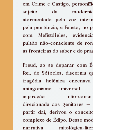
em Crime e Castigo, personifica o 
sujeito da modernidade 
atormentado pela voz interna e 
pela penitência; e Fausto, no pacto 
com Mefistófeles, evidencia a 
pulsão não-consciente de romper 
as fronteiras do saber e do prazer.
Freud, ao se deparar com Édipo 
Rei, de Sófocles, discerniu que a 
tragédia helênica encenava um 
antagonismo universal — a 
aspiração não-consciente 
direcionada aos genitores — e, a 
partir daí, derivou o conceito de 
complexo de Édipo. Desse modo, a 
narrativa mitológica-literária 