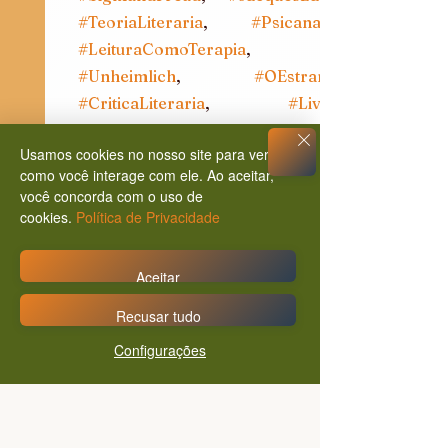
#TeoriaLiteraria
, 
#Psicanalise
#LeituraComoTerapia
, 
#Unheimlich
, 
#OEstranho
#CriticaLiteraria
, 
#Livros
#Dostoievski
, 
#ClariceLispector
Usamos cookies no nosso site para ver
#VirginiaWoolf
, 
#Kafka
como você interage com ele. Ao aceitar,
#RolandBarthes
, 
#Cultura
você concorda com o uso de
#Ensaios
, 
#Humanidades
cookies.
Política de Privacidade
#ArteEpsique
, 
#Autoconhecimento
#DivãSimbolico
, 
Aceitar
#PoderesDoHorror
, 
Recusar tudo
#Metamorfose
, 
#ComplexoDeEdipo
, 
#Filosofia
Configurações
#Subjetividade
, 
#MundoLiterario
#EscritaCriativa
, 
#DicasDeLeitura