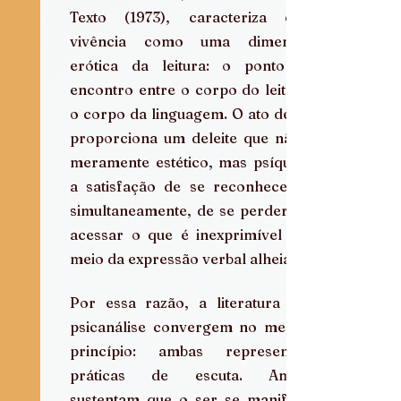
Texto (1973), caracteriza essa 
vivência como uma dimensão 
erótica da leitura: o ponto de 
encontro entre o corpo do leitor e 
o corpo da linguagem. O ato de ler 
proporciona um deleite que não é 
meramente estético, mas psíquico: 
a satisfação de se reconhecer e, 
simultaneamente, de se perder, de 
acessar o que é inexprimível por 
meio da expressão verbal alheia.
Por essa razão, a literatura e a 
psicanálise convergem no mesmo 
princípio: ambas representam 
práticas de escuta. Ambas 
sustentam que o ser se manifesta 