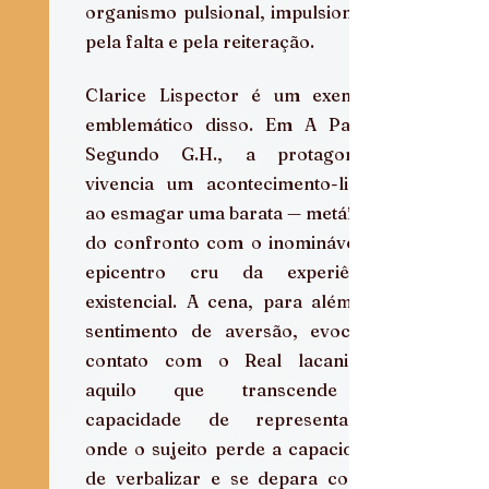
organismo pulsional, impulsionado 
pela falta e pela reiteração.
Clarice Lispector é um exemplo 
emblemático disso. Em A Paixão 
Segundo G.H., a protagonista 
vivencia um acontecimento-limite 
ao esmagar uma barata — metáfora 
do confronto com o inominável, o 
epicentro cru da experiência 
existencial. A cena, para além do 
sentimento de aversão, evoca o 
contato com o Real lacaniano: 
aquilo que transcende a 
capacidade de representação, 
onde o sujeito perde a capacidade 
de verbalizar e se depara com a 