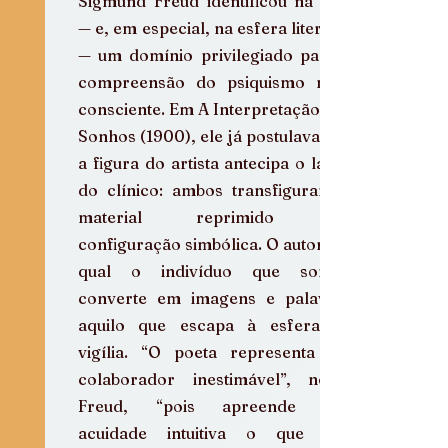
Sigmund Freud identificou na arte 
— e, em especial, na esfera literária 
— um domínio privilegiado para a 
compreensão do psiquismo não-
consciente. Em A Interpretação dos 
Sonhos (1900), ele já postulava que 
a figura do artista antecipa o labor 
do clínico: ambos transfiguram o 
material reprimido em 
configuração simbólica. O autor, tal 
qual o indivíduo que sonha, 
converte em imagens e palavras 
aquilo que escapa à esfera da 
vigília. “O poeta representa um 
colaborador inestimável”, notou 
Freud, “pois apreende por 
acuidade intuitiva o que nós 