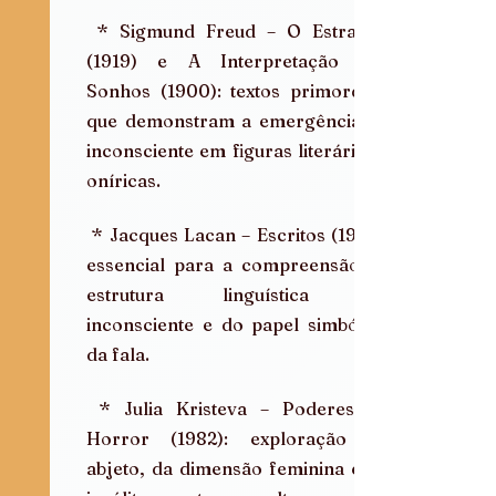
 * Sigmund Freud – O Estranho 
(1919) e A Interpretação dos 
Sonhos (1900): textos primordiais 
que demonstram a emergência do 
inconsciente em figuras literárias e 
oníricas.
 * Jacques Lacan – Escritos (1966): 
essencial para a compreensão da 
estrutura linguística do 
inconsciente e do papel simbólico 
da fala.
 * Julia Kristeva – Poderes do 
Horror (1982): exploração do 
abjeto, da dimensão feminina e do 