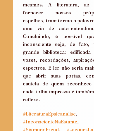
mesmos. A literatura, ao nos 
fornecer nossos próprios 
espelhos, transforma a palavra em 
uma via de auto-entendimento. 
Concluindo, é possível que o 
inconsciente seja, de fato, uma 
grande biblioteca: edificada por 
vozes, recordações, aspirações e 
espectros. E ler não seria mais do 
que abrir suas portas, com a 
cautela de quem reconhece que 
cada folha impressa é também um 
reflexo.
#LiteraturaEpsicanalise
, 
#InconscienteNaEstante
, 
#SigmundFreud
, 
#JacquesLacan