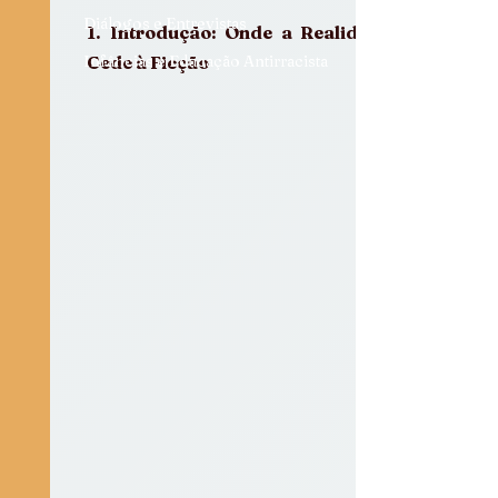
Diálogos e Entrevistas
1. Introdução: Onde a Realidade 
Infâncias e Educação Antirracista
Cede à Ficção