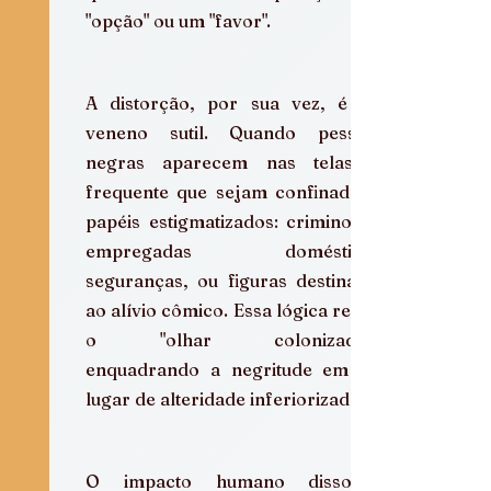
"opção" ou um "favor".
A distorção, por sua vez, é um 
veneno sutil. Quando pessoas 
negras aparecem nas telas, é 
frequente que sejam confinadas a 
papéis estigmatizados: criminosos, 
empregadas domésticas, 
seguranças, ou figuras destinadas 
ao alívio cômico. Essa lógica reifica 
o "olhar colonizador", 
enquadrando a negritude em um 
lugar de alteridade inferiorizada.
O impacto humano disso é 