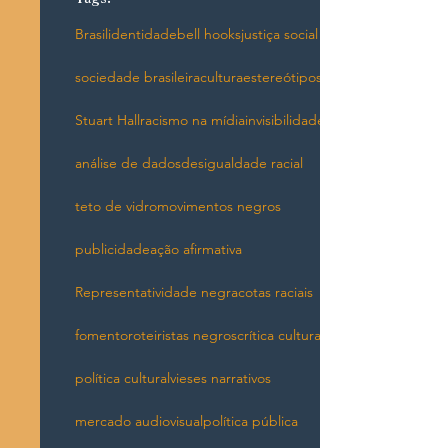
Brasil
identidade
bell hooks
justiça social
sociedade brasileira
cultura
estereótipos
Stuart Hall
racismo na mídia
invisibilidade
análise de dados
desigualdade racial
teto de vidro
movimentos negros
publicidade
ação afirmativa
Representatividade negra
cotas raciais
fomento
roteiristas negros
crítica cultural
política cultural
vieses narrativos
mercado audiovisual
política pública