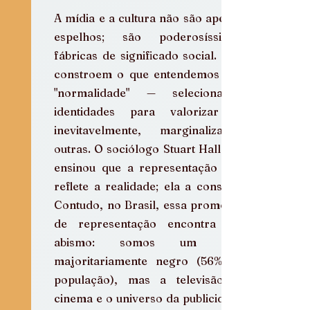
A mídia e a cultura não são apenas 
espelhos; são poderosíssimas 
fábricas de significado social. Elas 
constroem o que entendemos por 
"normalidade" — selecionando 
identidades para valorizar e, 
inevitavelmente, marginalizando 
outras. O sociólogo Stuart Hall nos 
ensinou que a representação não 
reflete a realidade; ela a constitui. 
Contudo, no Brasil, essa promessa 
de representação encontra um 
abismo: somos um país 
majoritariamente negro (56% da 
população), mas a televisão, o 
cinema e o universo da publicidade 