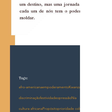
um destino, mas uma jornada que 
cada um de nós tem o poder de 
moldar.
Tags:
afro-americana
empoderamento
Kwanzaa
discriminação
festividade
opressão
Nia
cultura africana
Propósito
prioridade coletiva