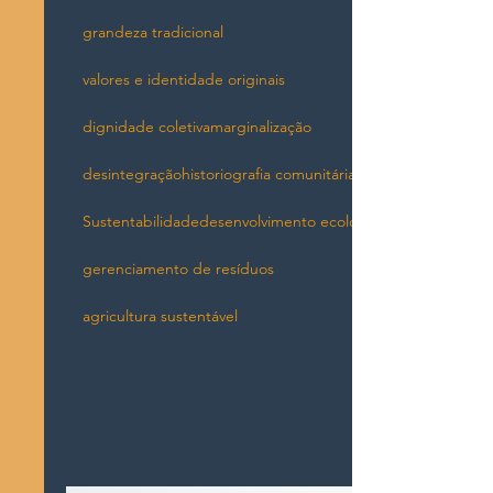
grandeza tradicional
valores e identidade originais
dignidade coletiva
marginalização
desintegração
historiografia comunitária
Sustentabilidade
desenvolvimento ecológico
gerenciamento de resíduos
agricultura sustentável