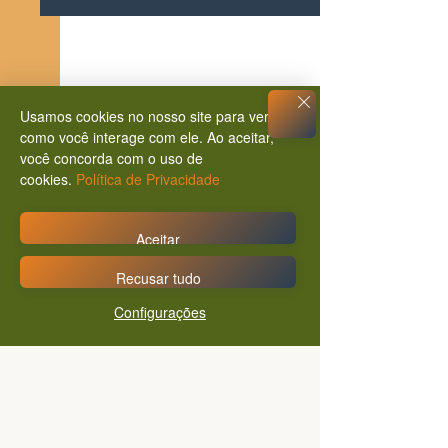
Posts Relacionados
Ver tudo
Usamos cookies no nosso site para ver
como você interage com ele. Ao aceitar,
você concorda com o uso de
cookies.
Política de Privacidade
Aceitar
Recusar tudo
Configurações