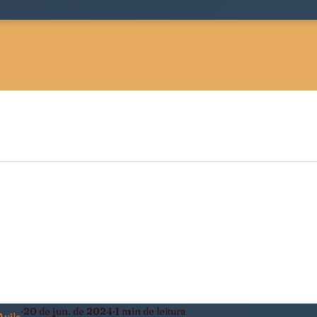
 Sociológica
Justiça, Estado e Sociedade
ldade
Pensamento Negro e Decolonial
eiro
Política, Afeto e Subjetividade
20 de jun. de 2024
1 min de leitura