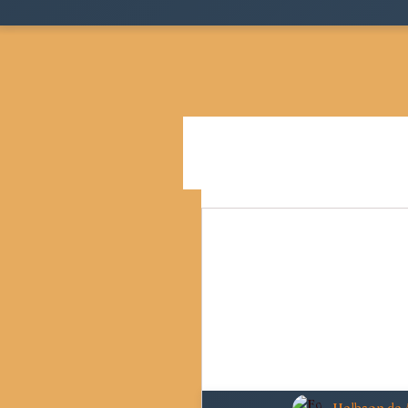
Todos as postagens
Teoria
Cidades, Espaço e Desigua
Pensamento Social Brasil