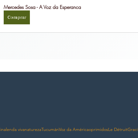
Mercedes Sosa - A Voz da Esperanca
Comprar
ina
lenda viva
natureza
Tucumán
Voz da América
oprimidos
Le Détruit
Graci