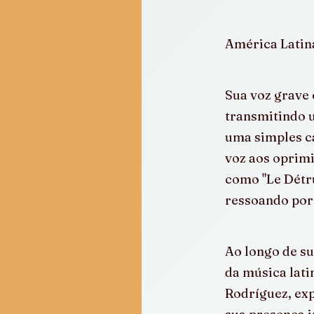
América Latina
Sua voz grave 
transmitindo u
uma simples ca
voz aos oprimi
como "Le Détru
ressoando por 
Ao longo de s
da música lati
Rodríguez, exp