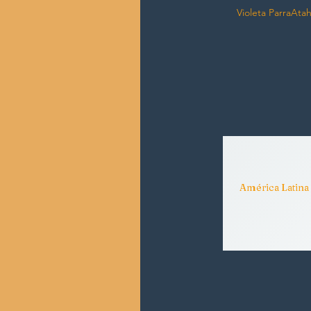
Violeta Parra
Atah
América Latin