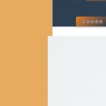
Helbson de 
Pedagogia Crítica e Socie
Merced
Avaliado
Movimentos Sociais e Resi
Crítica do Tempo Present
Resenhas Críticas
Di