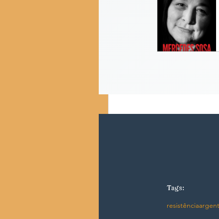
Tags:
resistência
argent