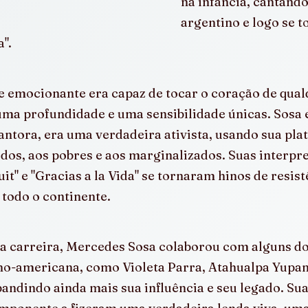
na infância, cantando
argentino e logo se t
".
e emocionante era capaz de tocar o coração de qualq
ma profundidade e uma sensibilidade únicas. Sosa 
ntora, era uma verdadeira ativista, usando sua pla
dos, aos pobres e aos marginalizados. Suas interpr
it" e "Gracias a la Vida" se tornaram hinos de resist
todo o continente.
ua carreira, Mercedes Sosa colaborou com alguns d
no-americana, como Violeta Parra, Atahualpa Yupanq
andindo ainda mais sua influência e seu legado. Sua