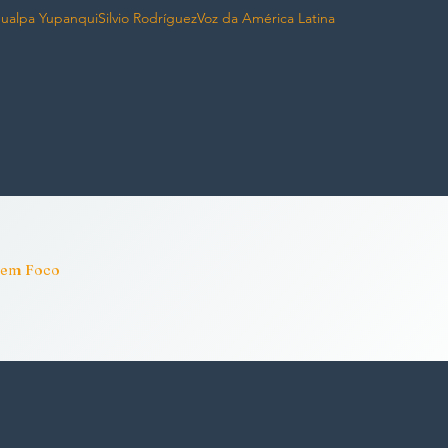
ualpa Yupanqui
Silvio Rodríguez
Voz da América Latina
a em Foco