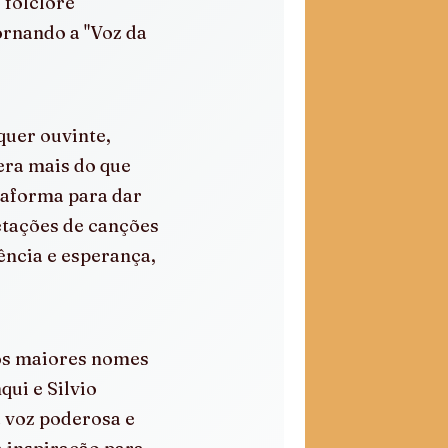
 folclore 
ornando a "Voz da 
uer ouvinte, 
era mais do que 
taforma para dar 
etações de canções 
ência e esperança, 
os maiores nomes 
ui e Silvio 
 voz poderosa e 