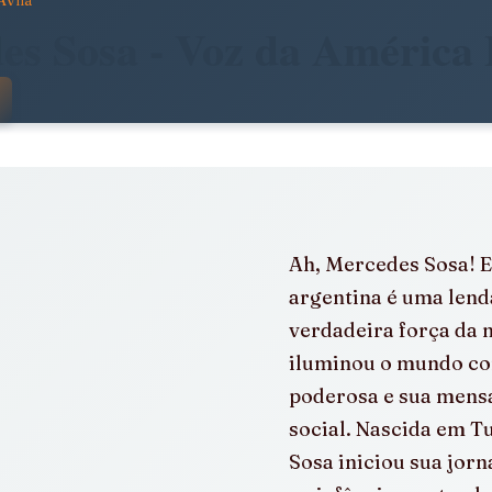
Avila
dade
Arte, Estética e Política
es Sosa - Voz da América 
 com NaN de 5 estrelas.
stência
América Latina em Foco
e
Notícias da Pandora
Calendário Editorial
Ah, Mercedes Sosa! E
argentina é uma lend
álogos e Entrevistas
Infâncias e Educação Antirracista
verdadeira força da 
iluminou o mundo co
poderosa e sua mensa
social. Nascida em 
Sosa iniciou sua jorn