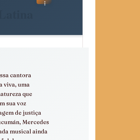
Latina
ssa cantora 
a viva, uma 
natureza que 
m sua voz 
gem de justiça 
Tucumán, Mercedes 
ada musical ainda 