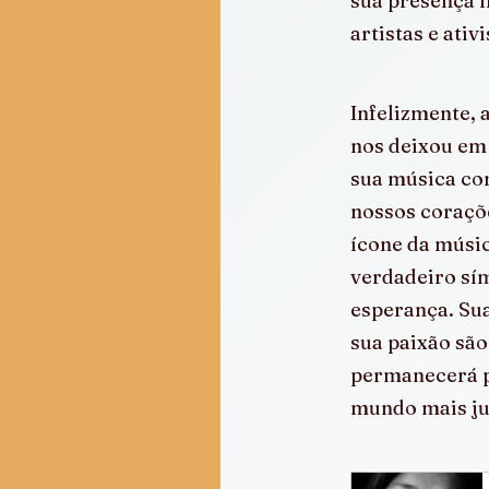
sua presença i
artistas e ativ
Infelizmente, 
nos deixou em 
sua música co
nossos coraçõ
ícone da músic
verdadeiro sím
esperança. Su
sua paixão são
permanecerá p
mundo mais ju