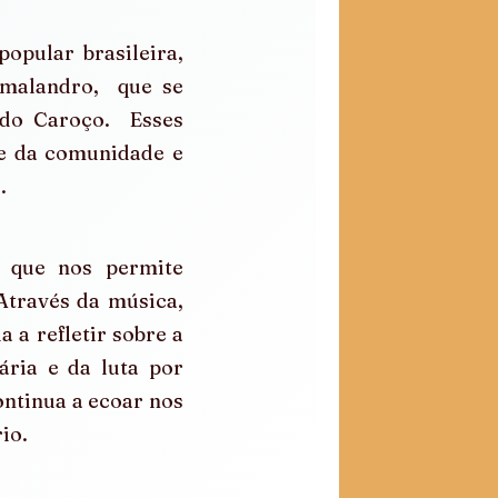
pular brasileira, 
malandro,  que se 
do Caroço.  Esses 
e da comunidade e 
.
 que nos permite 
Através da música, 
a refletir sobre a 
ria e da luta por 
ontinua a ecoar nos 
io.