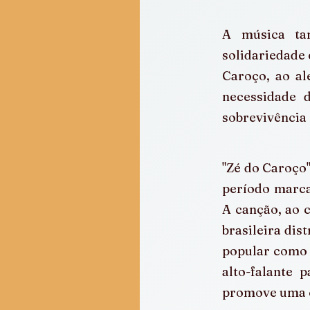
A música tam
solidariedade 
Caroço, ao al
necessidade 
sobrevivência
"Zé do Caroço"
período marcad
A canção, ao c
brasileira dis
popular como f
alto-falante 
promove uma c