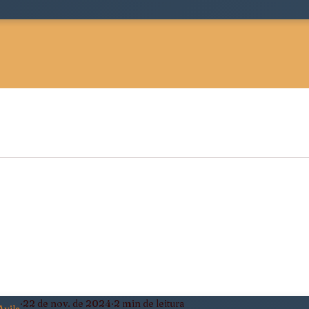
 Sociológica
Justiça, Estado e Sociedade
ldade
Pensamento Negro e Decolonial
eiro
Política, Afeto e Subjetividade
22 de nov. de 2024
2 min de leitura