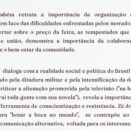
bém retrata a importância da organização c
em face das dificuldades enfrentadas pelos moradore
ertar sobre o preço da feira, as tempestades que
de união, demonstra a importância da colabora
 e o bem-estar da comunidade.
  dialoga com a realidade social e política do Brasil
o pela ditadura militar e pela intensificação da des
riticar a alienação promovida pela televisão ("na ho
trai toda gente com sua novela"),  revela a importân
erramenta de conscientização e resistência. Zé do
para "botar a boca no mundo",  se contrapõe ao d
omunicação alternativa,  voltada para os interess