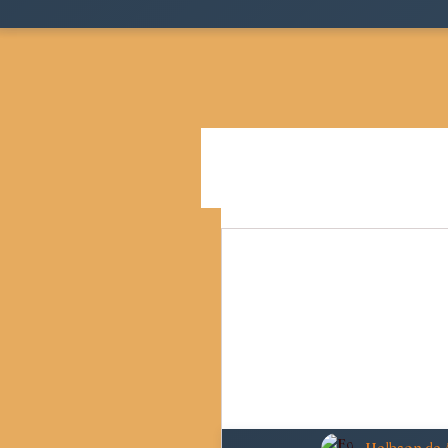
Todos as postagens
Teoria
Cidades, Espaço e Desigua
Pensamento Social Brasil