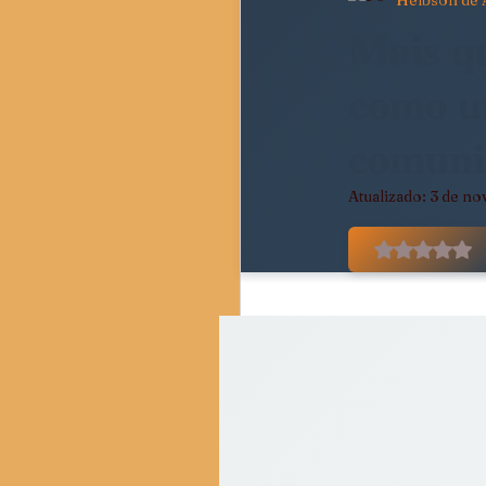
Helbson de 
Pedagogia Crítica e Socie
Mais q
como u
Movimentos Sociais e Resi
comunit
Atualizado:
3 de no
Crítica do Tempo Present
Avaliado
Resenhas Críticas
Di