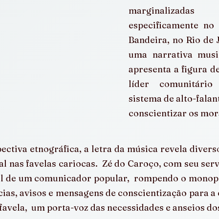
marginalizadas
especificamente no
Bandeira, no Rio de J
uma narrativa music
apresenta a figura d
líder comunitário
sistema de alto-falan
conscientizar os mor
ctiva etnográfica, a letra da música revela diverso
al nas favelas cariocas.  Zé do Caroço, com seu servi
l de um comunicador popular,  rompendo o monopó
cias, avisos e mensagens de conscientização para a 
 favela,  um porta-voz das necessidades e anseios d