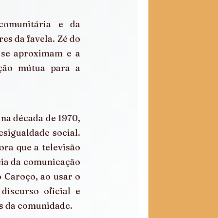
omunitária e da 
s da favela. Zé do 
 se aproximam e a 
ção mútua para a 
 na década de 1970, 
igualdade social.  
ra que a televisão 
cia da comunicação 
 Caroço, ao usar o 
iscurso oficial e 
es da comunidade.