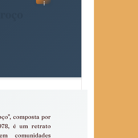
roço
ço", composta por 
78, é um retrato 
em comunidades 