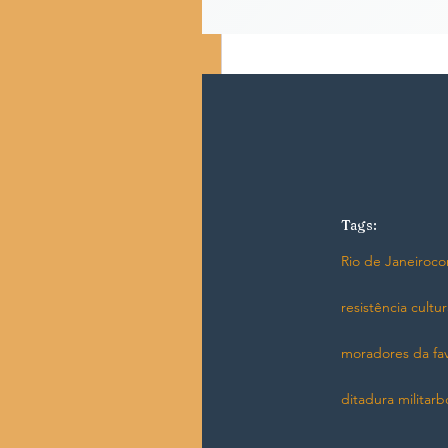
Tags:
Rio de Janeiro
co
resistência cultur
moradores da fav
ditadura militar
b