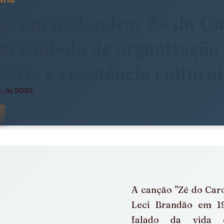
Avila
dade
Arte, Estética e Política
ue um malandro: Zé do Ca
m símbolo de organização
stência
América Latina em Foco
ária e resistência cultural
v. de 2025
e
Notícias da Pandora
Calendário Editorial
 com NaN de 5 estrelas.
álogos e Entrevistas
Infâncias e Educação Antirracista
A canção "Zé do Caro
Leci Brandão em 19
falado da vida 