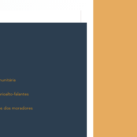
unitária
rio
alto-falantes
os dos moradores