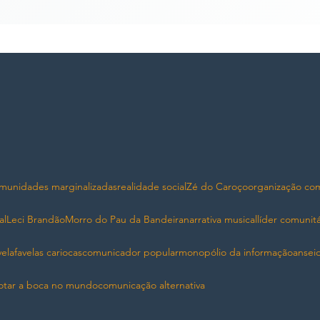
munidades marginalizadas
realidade social
Zé do Caroço
organização com
al
Leci Brandão
Morro do Pau da Bandeira
narrativa musical
líder comunitá
ela
favelas cariocas
comunicador popular
monopólio da informação
ansei
otar a boca no mundo
comunicação alternativa