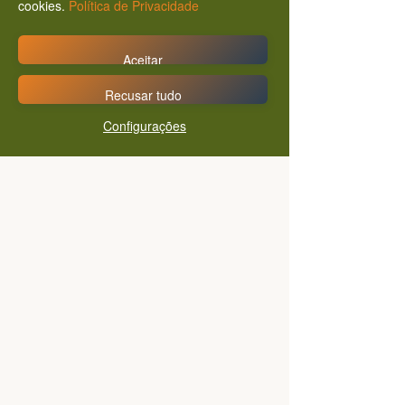
cookies.
Política de Privacidade
Aceitar
Recusar tudo
Configurações
Conheça a Ferramenta
RAIZ: A metodologia para
auditar a igualdade racial
no Estado
0.0 / 5 (0)
Comente e avalie