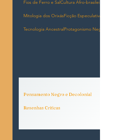
Fios de Ferro e Sal
Cultura Afro-brasileira
Mitologia dos Orixás
Ficção Especulativa
Tecnologia Ancestral
Protagonismo Negro
Pensamento Negro e Decolonial
Resenhas Críticas