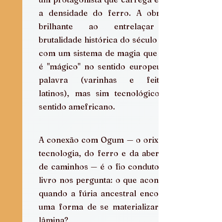
a densidade do ferro. A obra é 
brilhante ao entrelaçar a 
brutalidade histórica do século XIX 
com um sistema de magia que não 
é "mágico" no sentido europeu da 
palavra (varinhas e feitiços 
latinos), mas sim tecnológico no 
sentido amefricano.
A conexão com Ogum — o orixá da 
tecnologia, do ferro e da abertura 
de caminhos — é o fio condutor. O 
livro nos pergunta: o que acontece 
quando a fúria ancestral encontra 
uma forma de se materializar em 
lâmina?