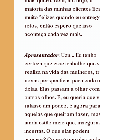
mais quero. Bem, até hoje, a 
maioria das minhas clientes ficam 
muito felizes quando eu entrego as 
fotos, então espero que isso 
aconteça cada vez mais.
Apresentador
: Uau… Eu tenho 
certeza que esse trabalho que você 
realiza na vida das mulheres, traz 
novas perspectivas para cada uma 
delas. Elas passam a olhar com 
outros olhos. E, eu queria que você 
falasse um pouco, é agora para 
aquelas que queiram fazer, mas 
ainda estão meio que, inseguras, 
incertas. O que elas podem 
esperar? Como é que elas podem 