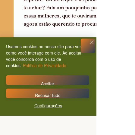
te achar? Fala um pouquinho para 
essas mulheres, que te ouviram, e 
agora estão querendo te procurar.
Lis Lopes
: Você é mulher, está me 
Usamos cookies no nosso site para ver
ouvindo, que está com a 
como você interage com ele. Ao aceitar,
você concorda com o uso de
autoestima baixa, com amor 
cookies.
Política de Privacidade
próprio reduzido, vem viver essa 
experiência comigo, vem resgatar 
Aceitar
essa auto estima, vem buscar esse 
amor próprio. Uma coisa eu te 
Recusar tudo
digo, o amor próprio é um 
Configurações
caminho árduo, ninguém passa a 
se amar do dia pra noite. Ninguém 
fala a partir de hoje eu vou me 
amar. Não! É um processo. É um 