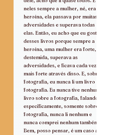
dele, acho que li quase todos. É 
neles sempre a mulher, né, era a 
heroína, ela passava por muitas 
adversidades e superava todas 
elas. Então, eu acho que eu gostava 
desses livros porque sempre a 
heroína, uma mulher era forte, 
destemida, superava as 
adversidades, e ficava cada vez 
mais forte através disso. E, sobre a 
fotografia, eu nunca li um livro de 
fotografia. Eu nunca tive nenhum 
livro sobre a fotografia, falando 
especificamente, somente sobre a 
fotografia, nunca li nenhum e 
nunca comprei nenhum também. 
Bem, posso pensar, é um caso a se 