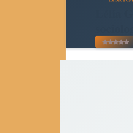
Helbson de 
Pedagogia Crítica e Socie
Lélia G
sociolo
Movimentos Sociais e Resi
Avaliado
Crítica do Tempo Present
Resenhas Críticas
Di