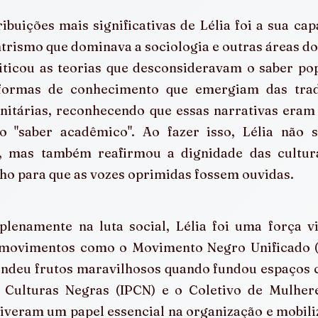
buições mais significativas de Lélia foi a sua ca
rismo que dominava a sociologia e outras áreas do
iticou as teorias que desconsideravam o saber po
 formas de conhecimento que emergiam das tradi
nitárias, reconhecendo que essas narrativas eram 
o "saber acadêmico". Ao fazer isso, Lélia não 
 mas também reafirmou a dignidade das culturas
ho para que as vozes oprimidas fossem ouvidas.
plenamente na luta social, Lélia foi uma força vi
movimentos como o Movimento Negro Unificado (M
endeu frutos maravilhosos quando fundou espaços c
 Culturas Negras (IPCN) e o Coletivo de Mulhere
tiveram um papel essencial na organização e mobili