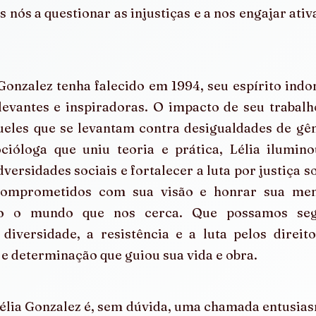
s nós a questionar as injustiças e a nos engajar ativ
onzalez tenha falecido em 1994, seu espírito indom
evantes e inspiradoras. O impacto de seu trabalho
eles que se levantam contra desigualdades de gêne
óloga que uniu teoria e prática, Lélia ilumino
versidades sociais e fortalecer a luta por justiça so
omprometidos com sua visão e honrar sua memó
o o mundo que nos cerca. Que possamos segu
 diversidade, a resistência e a luta pelos direi
 determinação que guiou sua vida e obra. 
Lélia Gonzalez é, sem dúvida, uma chamada entusia