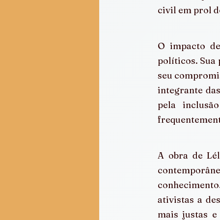
civil em prol 
O impacto de 
políticos. Sua
seu compromiss
integrante das
pela inclusã
frequentement
A obra de Lél
contemporâneo
conhecimento.
ativistas a de
mais justas e