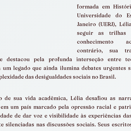
formada em História
Universidade do E
Janeiro (UERJ), Léli
seguir as trilhas 
conhecimento ac
contrário, sua tr
e destacou pela profunda interseção entre teor
 um legado que ainda ilumina debates urgentes so
plexidade das desigualdades sociais no Brasil.
o de sua vida acadêmica, Lélia desafiou as narra
em um país marcado pela opressão racial e patriar
dade de dar voz e visibilidade às experiências da
 silenciadas nas discussões sociais. Seus escrito