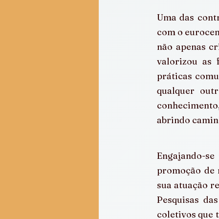
Uma das contri
com o eurocent
não apenas cr
valorizou as
práticas comu
qualquer outr
conhecimento,
abrindo camin
Engajando-se 
promoção de 
sua atuação r
Pesquisas das
coletivos que 