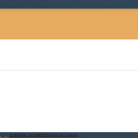
 Sociológica
Justiça, Estado e Sociedade
ldade
Pensamento Negro e Decolonial
eiro
Política, Afeto e Subjetividade
2 de fev. de 2025
3 min de leitura