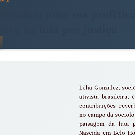
Avila
dade
Arte, Estética e Política
onzalez: uma voz profétic
gia e na luta por justiça
stência
América Latina em Foco
 com NaN de 5 estrelas.
e
Notícias da Pandora
Calendário Editorial
Lélia Gonzalez, soció
álogos e Entrevistas
Infâncias e Educação Antirracista
ativista brasileira, 
contribuições rever
no campo da sociolog
paisagem da luta po
Nascida em Belo Hor