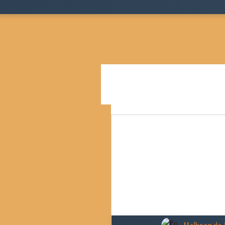
Todos as postagens
Teoria
Cidades, Espaço e Desigua
Pensamento Social Brasil