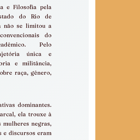
 e Filosofia pela 
stado do Rio de 
a não se limitou a 
convencionais do 
adêmico. Pelo 
ajetória única e 
ia e militância, 
bre raça, gênero, 
tivas dominantes. 
cal, ela trouxe à 
s mulheres negras, 
s e discursos eram 