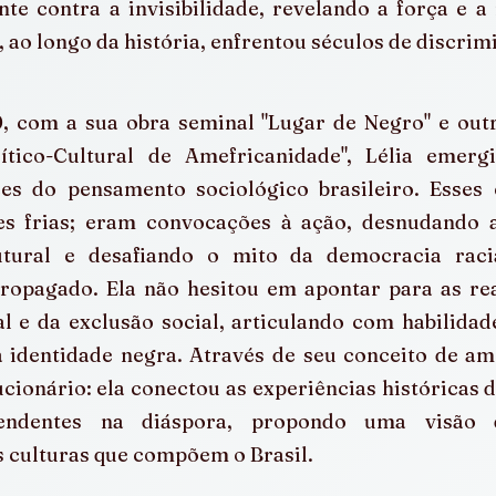
te contra a invisibilidade, revelando a força e a 
 ao longo da história, enfrentou séculos de discrim
, com a sua obra seminal "Lugar de Negro" e outr
lítico-Cultural de Amefricanidade", Lélia emer
zes do pensamento sociológico brasileiro. Esses 
es frias; eram convocações à ação, desnudando 
utural e desafiando o mito da democracia racia
opagado. Ela não hesitou em apontar para as real
al e da exclusão social, articulando com habilidad
 identidade negra. Através de seu conceito de ame
ucionário: ela conectou as experiências históricas d
endentes na diáspora, propondo uma visão q
s culturas que compõem o Brasil.