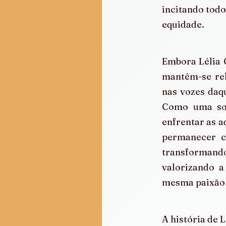
incitando todo
equidade.
Embora Lélia G
mantêm-se rel
nas vozes daqu
Como uma soci
enfrentar as ad
permanecer c
transformand
valorizando a
mesma paixão e
A história de 