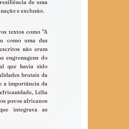
resiliência de uma 
inação e exclusão.
os textos como "A 
giu como uma das 
escritos não eram 
as engrenagens do 
l que havia sido 
idades brutais da 
e a importância da 
fricanidade, Lélia 
os povos africanos 
ue integrava as 