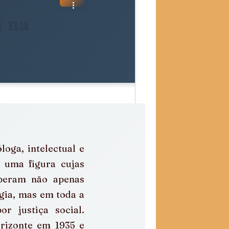
a na
loga, intelectual e 
é uma figura cujas 
beram não apenas 
ia, mas em toda a 
r justiça social. 
izonte em 1935 e 