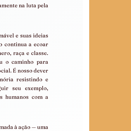
amente na luta pela 
ável e suas ideias 
 continua a ecoar 
ro, raça e classe. 
u o caminho para 
cial. É nosso dever 
ria resistindo e 
ir seu exemplo, 
tos humanos com a 
smada à ação — uma 