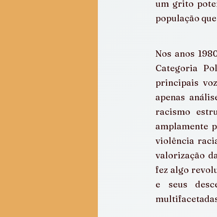
um grito poten
população que,
Nos anos 1980
Categoria Po
principais vo
apenas anális
racismo estr
amplamente pr
violência raci
valorização da
fez algo revol
e seus desc
multifacetada