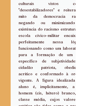
culturais vistos como 
"desestabilizadores" e reiterar o 
mito da democracia racial, 
negando ou minimizando a 
existência do racismo estrutural. A 
escola cívico-militar encaixa-se 
perfeitamente nessa lógica, 
funcionando como um laboratório 
para a formação de um tipo 
específico de subjetividade: o 
cidadão patriota, obediente, 
acrítico e conformado à ordem 
vigente. A figura idealizada do 
aluno é, implicitamente, a do 
homem (cis, hétero) branco, de 
classe média, cujos valores e 
estética são tidos como o padrão 