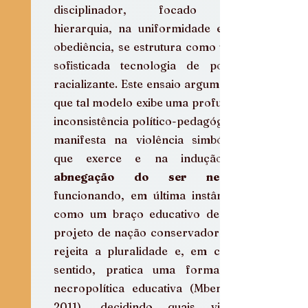
disciplinador, focado na 
hierarquia, na uniformidade e na 
obediência, se estrutura como uma 
sofisticada tecnologia de poder 
racializante. Este ensaio argumenta 
que tal modelo exibe uma profunda 
inconsistência político-pedagógica, 
manifesta na violência simbólica 
abnegação do ser negro
funcionando, em última instância, 
como um braço educativo de um 
projeto de nação conservador que 
rejeita a pluralidade e, em certo 
sentido, pratica uma forma de 
necropolítica educativa (Mbembe, 
2011), decidindo quais vidas, 