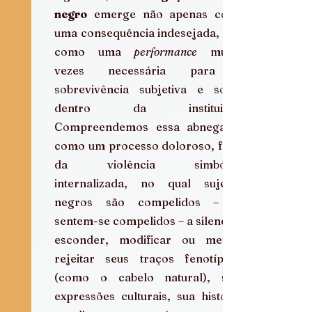
negro
 emerge não apenas como 
uma consequência indesejada, mas 
como uma 
performance
 muitas 
vezes necessária para a 
sobrevivência subjetiva e social 
dentro da instituição. 
Compreendemos essa abnegação 
como um processo doloroso, fruto 
da violência simbólica 
internalizada, no qual sujeitos 
negros são compelidos – ou 
sentem-se compelidos – a silenciar, 
esconder, modificar ou mesmo 
rejeitar seus traços fenotípicos 
(como o cabelo natural), suas 
expressões culturais, sua história, 