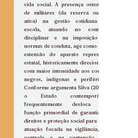
vida social. A presença ostensiva 
de militares (da reserva ou da 
ativa) na gestão cotidiana da 
escola, atuando no controle 
disciplinar e na imposição de 
normas de conduta, age como uma 
extensão do aparato repressivo 
estatal, historicamente direcionado 
com maior intensidade aos corpos 
negros, indígenas e periféricos. 
Conforme argumenta Silva (2020), 
o Estado contemporâneo 
frequentemente desloca sua 
função primordial de garantia de 
direitos e proteção social para uma 
atuação focada na vigilância, no 
controle e na contenção dos 