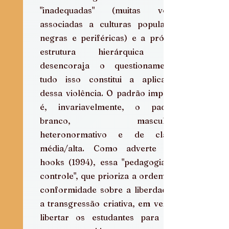
"inadequadas" (muitas vezes 
associadas a culturas populares, 
negras e periféricas) e a própria 
estrutura hierárquica que 
desencoraja o questionamento, 
tudo isso constitui a aplicação 
dessa violência. O padrão imposto 
é, invariavelmente, o padrão 
branco, masculino, 
heteronormativo e de classe 
média/alta. Como adverte bell 
hooks (1994), essa "pedagogia do 
controle", que prioriza a ordem e a 
conformidade sobre a liberdade e 
a transgressão criativa, em vez de 
libertar os estudantes para que 