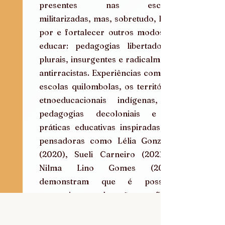
presentes nas escolas 
militarizadas, mas, sobretudo, lutar 
por e fortalecer outros modos de 
educar: pedagogias libertadoras, 
plurais, insurgentes e radicalmente 
antirracistas. Experiências como as 
escolas quilombolas, os territórios 
etnoeducacionais indígenas, as 
pedagogias decoloniais e as 
práticas educativas inspiradas em 
pensadoras como Lélia Gonzalez 
(2020), Sueli Carneiro (2021) e 
Nilma Lino Gomes (2004) 
demonstram que é possível 
construir uma educação que afirme 
a diversidade, promova a equidade 
racial e forme sujeitos críticos e 