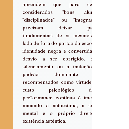
aprendem que para serem 
considerados "bons alunos", 
"disciplinados" ou "integrados", 
precisam deixar partes 
fundamentais de si mesmos do 
lado de fora do portão da escola. A 
identidade negra é convertida em 
desvio a ser corrigido, e o 
silenciamento ou a imitação do 
padrão dominante são 
recompensados como virtudes. O 
custo psicológico dessa 
performance contínua é imenso, 
minando a autoestima, a saúde 
mental e o próprio direito à 
existência autêntica.