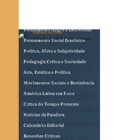
Justiça, Estado e Sociedade
Cidades, Espaço e Desigualdade
Pensamento Negro e Decolonial
Helbson de Avila
15 de abr. de 2025
6 min de leitura
Pensamento Social Brasileiro
Escola Cívico-Militar
Política, Afeto e Subjetividade
Pedagogia Crítica e Sociedade
e as Racialidades:
Arte, Estética e Política
inconsistência
Movimentos Sociais e Resistência
político-pedagógica,
América Latina em Foco
violência simbólica e a
Crítica do Tempo Presente
Notícias da Pandora
indução à abnegação
Calendário Editorial
do Ser Negro no
Resenhas Críticas