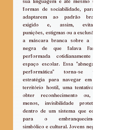
sua linguagem e até mesmo suas 
formas de sociabilidade, para se 
adaptarem ao padrão branco 
exigido e, assim, evitarem 
punições, estigmas ou a exclusão. É 
a máscara branca sobre a pele 
negra de que falava Fanon, 
performada cotidianamente no 
espaço escolar. Essa "abnegação 
performática" torna-se uma 
estratégia para navegar em um 
território hostil, uma tentativa de 
obter reconhecimento ou, ao 
menos, invisibilidade protetora, 
dentro de um sistema que educa 
para o embranquecimento 
simbólico e cultural. Jovens negros 