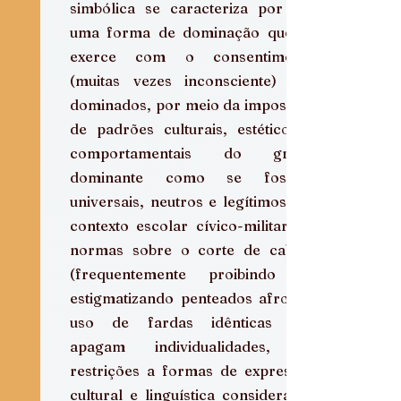
simbólica se caracteriza por ser 
uma forma de dominação que se 
exerce com o consentimento 
(muitas vezes inconsciente) dos 
dominados, por meio da imposição 
de padrões culturais, estéticos e 
comportamentais do grupo 
dominante como se fossem 
universais, neutros e legítimos. No 
contexto escolar cívico-militar, as 
normas sobre o corte de cabelo 
(frequentemente proibindo ou 
estigmatizando penteados afro), o 
uso de fardas idênticas que 
apagam individualidades, as 
restrições a formas de expressão 
cultural e linguística consideradas 