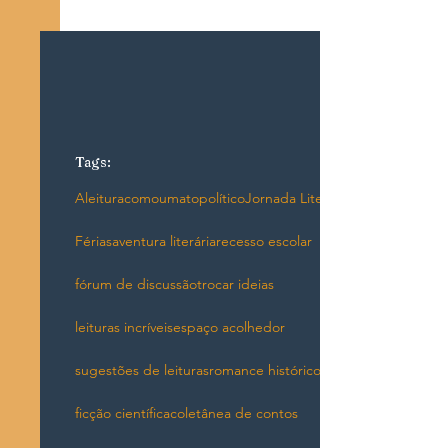
Tags:
Aleituracomoumatopolítico
Jornada Literária
Férias
aventura literária
recesso escolar
fórum de discussão
trocar ideias
leituras incríveis
espaço acolhedor
sugestões de leituras
romance histórico
ficção científica
coletânea de contos