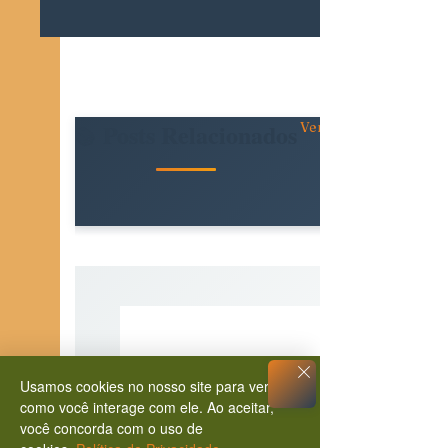
Posts Relacionados
Ver tudo
Usamos cookies no nosso site para ver
como você interage com ele. Ao aceitar,
você concorda com o uso de