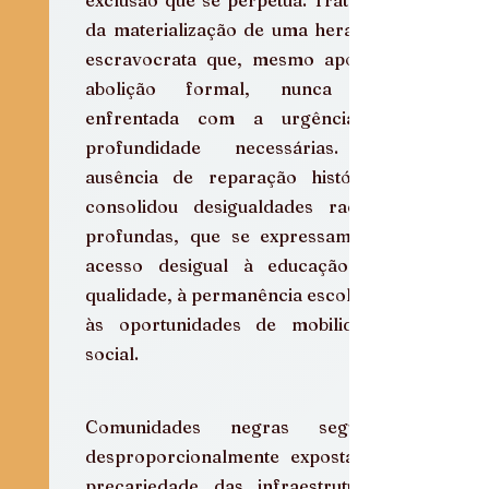
da materialização de uma herança 
escravocrata que, mesmo após a 
abolição formal, nunca foi 
enfrentada com a urgência e 
profundidade necessárias. A 
ausência de reparação histórica 
consolidou desigualdades raciais 
profundas, que se expressam no 
acesso desigual à educação de 
qualidade, à permanência escolar e 
às oportunidades de mobilidade 
social.
Comunidades negras seguem 
desproporcionalmente expostas à 
precariedade das infraestruturas 