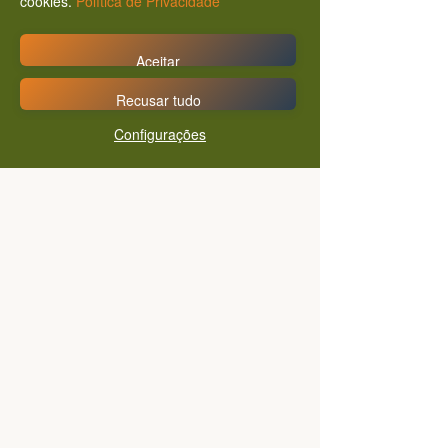
cookies.
Política de Privacidade
Aceitar
Recusar tudo
Configurações
O Estado é daltônico? Por
que precisamos ir à "Raiz
da Questão" nas políticas
públicas
Comentários