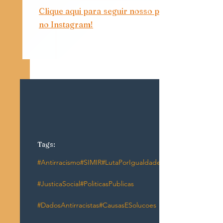
Clique aqui para seguir nosso perfil 
no Instagram!
Tags:
#Antirracismo
#SIMIR
#LutaPorIgualdade
#JusticaSocial
#PoliticasPublicas
#DadosAntirracistas
#CausasESolucoes