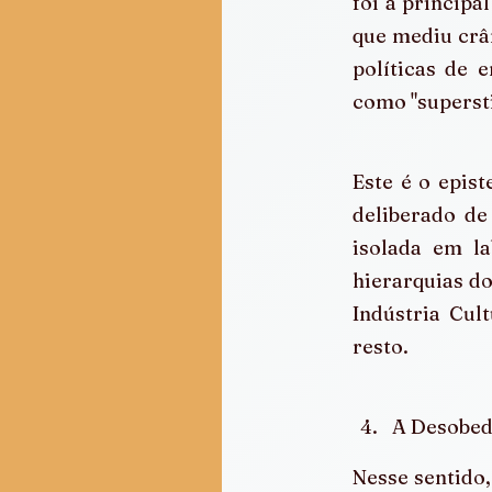
foi a principa
que mediu crân
políticas de e
como "superstiç
Este é o epis
deliberado de
isolada em la
hierarquias d
Indústria Cult
resto.
A Desobedi
Nesse sentido,