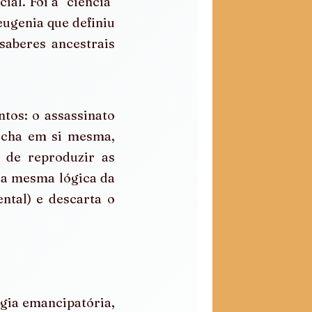
al. Foi a "ciência" 
eugenia que definiu 
saberes ancestrais 
tos: o assassinato 
echa em si mesma, 
 de reproduzir as 
 a mesma lógica da 
ntal) e descarta o 
gia emancipatória, 