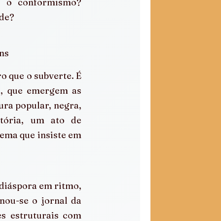
u o conformismo? 
ade?
ns
o que o subverte. É 
a, que emergem as 
ra popular, negra, 
tória, um ato de 
ema que insiste em 
diáspora em ritmo, 
ou-se o jornal da 
s estruturais com 