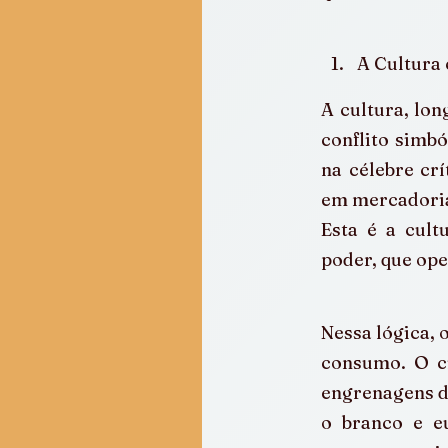
A Cultura
A cultura, lon
conflito simb
na célebre crí
em mercadoria
Esta é a cult
poder, que ope
Nessa lógica, 
consumo. O ci
engrenagens de
o branco e eu