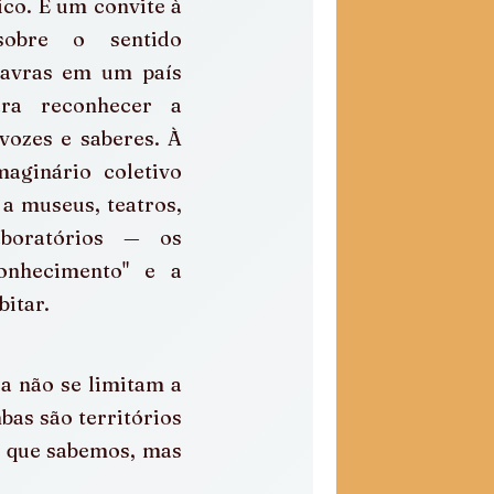
co. É um convite à 
sobre o sentido 
avras em um país 
ra reconhecer a 
vozes e saberes. À 
aginário coletivo 
a museus, teatros, 
aboratórios — os 
onhecimento" e a 
bitar.
a não se limitam a 
as são territórios 
 que sabemos, mas 