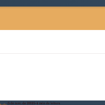
 Sociológica
Justiça, Estado e Sociedade
ldade
Pensamento Negro e Decolonial
eiro
Política, Afeto e Subjetividade
5 de nov. de 2025
4 min de leitura