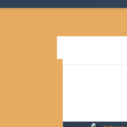
Todos as postagens
Teoria
Cidades, Espaço e Desigua
Pensamento Social Brasil