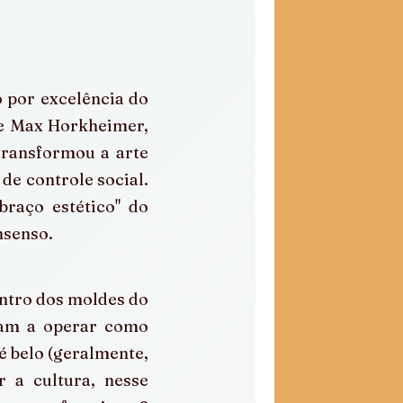
 por excelência do 
e Max Horkheimer, 
transformou a arte 
e controle social. 
raço estético" do 
nsenso.
ntro dos moldes do 
am a operar como 
 belo (geralmente, 
 a cultura, nesse 