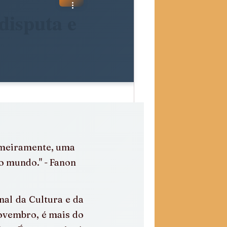
disputa e
imeiramente, uma 
o mundo." - Fanon
al da Cultura e da 
ovembro, é mais do 