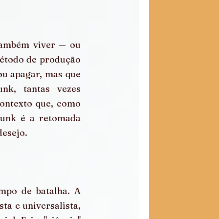
também viver — ou 
método de produção 
ou apagar, mas que 
k, tantas vezes 
ontexto que, como 
funk é a retomada 
desejo.
po de batalha. A 
a e universalista, 