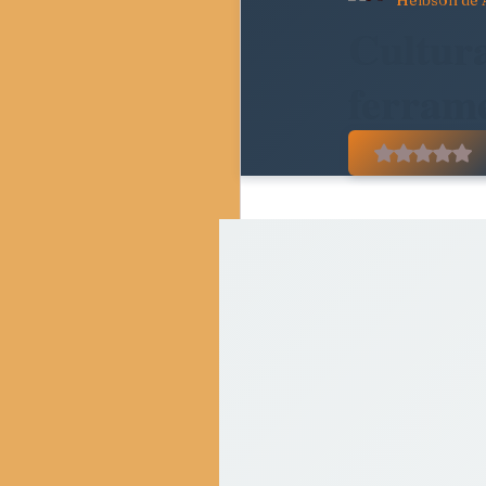
Helbson de 
Pedagogia Crítica e Socie
Cultura
ferrame
Movimentos Sociais e Resi
Avaliado
Crítica do Tempo Present
Resenhas Críticas
Di