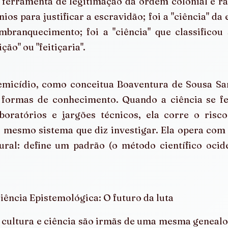
l ferramenta de legitimação da ordem colonial e raci
ios para justificar a escravidão; foi a "ciência" da 
mbranquecimento; foi a "ciência" que classificou 
ão" ou "feitiçaria".
temicídio, como conceitua Boaventura de Sousa San
 formas de conhecimento. Quando a ciência se f
boratórios e jargões técnicos, ela corre o risco
o mesmo sistema que diz investigar. Ela opera com
ural: define um padrão (o método científico ocide
ência Epistemológica: O futuro da luta
 cultura e ciência são irmãs de uma mesma genealo