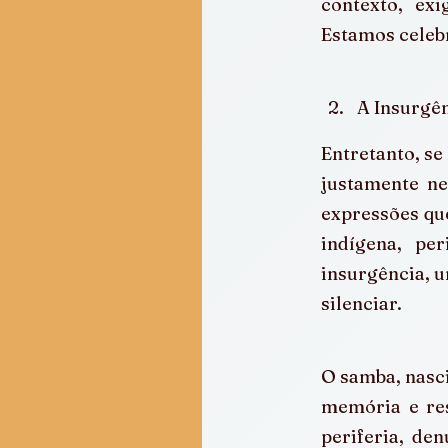
contexto, ex
Estamos celebr
A Insurgê
Entretanto, se
justamente ne
expressões que
indígena, pe
insurgência, u
silenciar.
O samba, nasci
memória e res
periferia, de