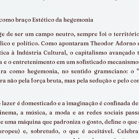
 como braço Estético da hegemonia
ge de ser um campo neutro, sempre foi o território
ólico e político. Como apontaram Theodor Adorno 
tica à Indústria Cultural, o capitalismo avançado 
 e o entretenimento em um sofisticado mecanismo d
ura como hegemonia, no sentido gramsciano: o "b
ra não pela força bruta, mas pela sedução e pelo co
o lazer é domesticado e a imaginação é confinada de
nema, a música, a moda e as redes sociais pass
 uma máquina que padroniza o gosto, define o que é
ropeu) e, sobretudo, o que é aceitável. Celebrar