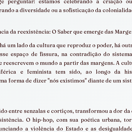
ige perguntar: estamos celebrando a criação o
ando a diversidade ou a sofisticação da colonialid
ncia da reexistência: O Saber que emerge das Marge
 há um lado da cultura que reproduz o poder, há outr
sse espaço de fissura, na contradição do sistem
 reescrevem o mundo a partir das margens. A cultu
riférica e feminista tem sido, ao longo da his
ma forma de dizer "nós existimos" diante de um sist
do entre senzalas e cortiços, transformou a dor da 
istência. O hip-hop, com sua poética urbana, torn
nunciando a violência do Estado e as desigualdade