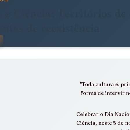
Avila
dade
Arte, Estética e Política
 e Ciência: Territórios de 
ntas de reexistência
stência
América Latina em Foco
 com NaN de 5 estrelas.
e
Notícias da Pandora
Calendário Editorial
"Toda cultura é, pr
álogos e Entrevistas
Infâncias e Educação Antirracista
forma de intervir n
Celebrar o Dia Nacion
Ciência, neste 5 de n