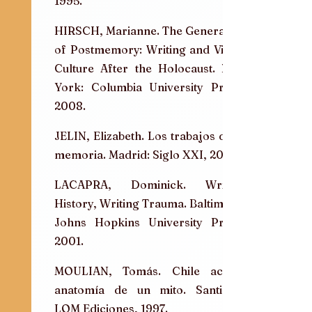
1995.
HIRSCH, Marianne. The Generation 
of Postmemory: Writing and Visual 
Culture After the Holocaust. New 
York: Columbia University Press, 
2008.
JELIN, Elizabeth. Los trabajos de la 
memoria. Madrid: Siglo XXI, 2002.
LACAPRA, Dominick. Writing 
History, Writing Trauma. Baltimore: 
Johns Hopkins University Press, 
2001.
MOULIAN, Tomás. Chile actual: 
anatomía de un mito. Santiago: 
LOM Ediciones, 1997.