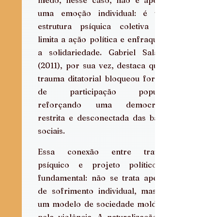
uma emoção individual: é uma 
estrutura psíquica coletiva que 
limita a ação política e enfraquece 
a solidariedade. Gabriel Salazar 
(2011), por sua vez, destaca que o 
trauma ditatorial bloqueou formas 
de participação popular, 
reforçando uma democracia 
restrita e desconectada das bases 
sociais.
Essa conexão entre trauma 
psíquico e projeto político é 
fundamental: não se trata apenas 
de sofrimento individual, mas de 
um modelo de sociedade moldado 
pela violência. A naturalização da 