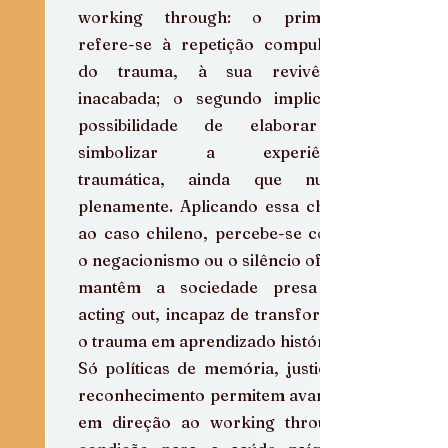
working through: o primeiro 
refere-se à repetição compulsiva 
do trauma, à sua revivência 
inacabada; o segundo implica a 
possibilidade de elaborar e 
simbolizar a experiência 
traumática, ainda que nunca 
plenamente. Aplicando essa chave 
ao caso chileno, percebe-se como 
o negacionismo ou o silêncio oficial 
mantêm a sociedade presa no 
acting out, incapaz de transformar 
o trauma em aprendizado histórico. 
Só políticas de memória, justiça e 
reconhecimento permitem avançar 
em direção ao working through, 