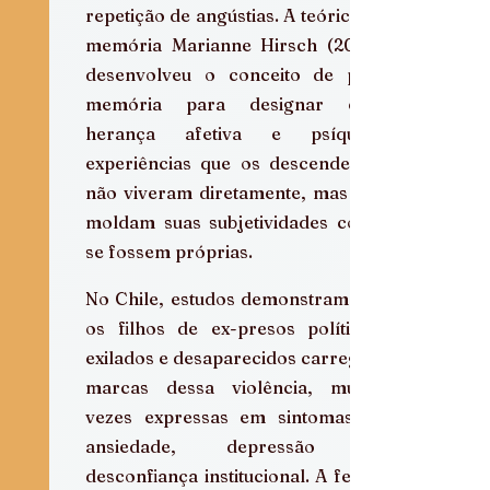
repetição de angústias. A teórica da 
memória Marianne Hirsch (2008) 
desenvolveu o conceito de pós-
memória para designar essa 
herança afetiva e psíquica: 
experiências que os descendentes 
não viveram diretamente, mas que 
moldam suas subjetividades como 
se fossem próprias.
No Chile, estudos demonstram que 
os filhos de ex-presos políticos, 
exilados e desaparecidos carregam 
marcas dessa violência, muitas 
vezes expressas em sintomas de 
ansiedade, depressão ou 
desconfiança institucional. A ferida 