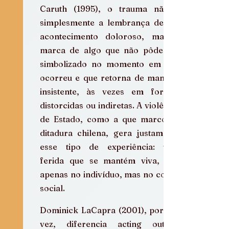
Caruth (1995), o trauma não é 
simplesmente a lembrança de um 
acontecimento doloroso, mas a 
marca de algo que não pôde ser 
simbolizado no momento em que 
ocorreu e que retorna de maneira 
insistente, às vezes em formas 
distorcidas ou indiretas. A violência 
de Estado, como a que marcou a 
ditadura chilena, gera justamente 
esse tipo de experiência: uma 
ferida que se mantém viva, não 
apenas no indivíduo, mas no corpo 
social.
Dominick LaCapra (2001), por sua 
vez, diferencia acting out e 