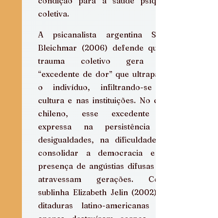
condição para a saúde psíquica 
coletiva.
A psicanalista argentina Silvia 
Bleichmar (2006) defende que o 
trauma coletivo gera um 
“excedente de dor” que ultrapassa 
o indivíduo, infiltrando-se na 
cultura e nas instituições. No caso 
chileno, esse excedente se 
expressa na persistência de 
desigualdades, na dificuldade de 
consolidar a democracia e na 
presença de angústias difusas que 
atravessam gerações. Como 
sublinha Elizabeth Jelin (2002), as 
ditaduras latino-americanas não 