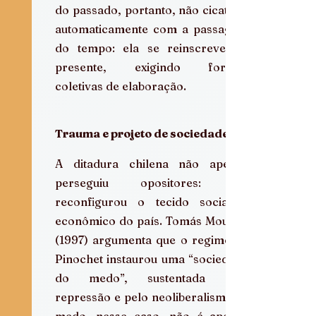
do passado, portanto, não cicatriza 
automaticamente com a passagem 
do tempo: ela se reinscreve no 
presente, exigindo formas 
coletivas de elaboração.
Trauma e projeto de sociedade
A ditadura chilena não apenas 
perseguiu opositores: ela 
reconfigurou o tecido social e 
econômico do país. Tomás Moulian 
(1997) argumenta que o regime de 
Pinochet instaurou uma “sociedade 
do medo”, sustentada pela 
repressão e pelo neoliberalismo. O 
medo, nesse caso, não é apenas 