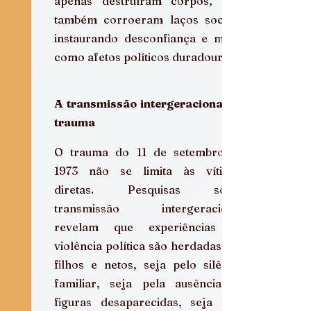
apenas destruíram corpos, mas 
também corroeram laços sociais, 
instaurando desconfiança e medo 
como afetos políticos duradouros.
A transmissão intergeracional do 
trauma
O trauma do 11 de setembro de 
1973 não se limita às vítimas 
diretas. Pesquisas sobre 
transmissão intergeracional 
revelam que experiências de 
violência política são herdadas por 
filhos e netos, seja pelo silêncio 
familiar, seja pela ausência de 
figuras desaparecidas, seja pela 