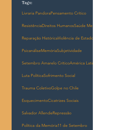
Tags:
Livraria Pandora
Pensamento Crítico
Resistência
Direitos Humanos
Saúde Mental
Reparação Histórica
Violência de Estado
Psicanálise
Memória
Subjetividade
Setembro Amarelo Crítico
América Latina
Luta Política
Sofrimento Social
Trauma Coletivo
Golpe no Chile
Esquecimento
Cicatrizes Sociais
Salvador Allende
Repressão
Política da Memória
11 de Setembro