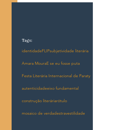
Tags:
identidade
FLIP
subjetividade literária
Amara Moura
E se eu fosse puta
Festa Literária Internacional de Paraty
autenticidade
eixo fundamental
construção literária
rótulo
mosaico de verdades
travestilidade