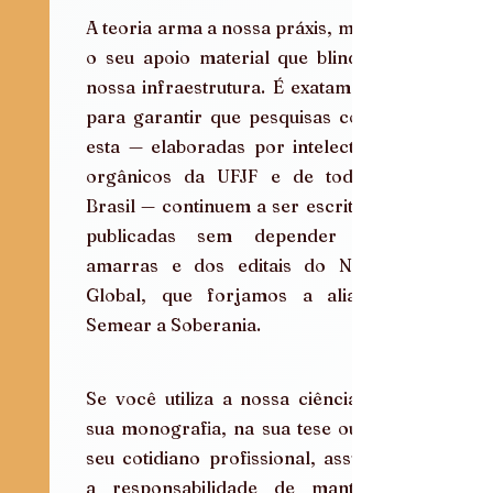
A teoria arma a nossa práxis, mas é 
o seu apoio material que blinda a 
nossa infraestrutura. É exatamente 
para garantir que pesquisas como 
esta — elaboradas por intelectuais 
orgânicos da UFJF e de todo o 
Brasil — continuem a ser escritas e 
publicadas sem depender das 
amarras e dos editais do Norte 
Global, que forjamos a aliança 
Semear a Soberania.
Se você utiliza a nossa ciência na 
sua monografia, na sua tese ou no 
seu cotidiano profissional, assuma 
a responsabilidade de mantê-la 