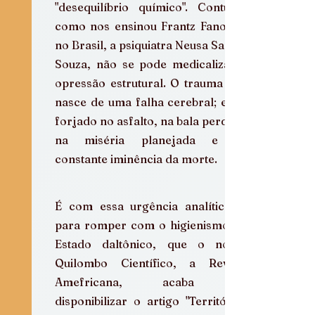
"desequilíbrio químico". Contudo, 
como nos ensinou Frantz Fanon e, 
no Brasil, a psiquiatra Neusa Santos 
Souza, não se pode medicalizar a 
opressão estrutural. O trauma não 
nasce de uma falha cerebral; ele é 
forjado no asfalto, na bala perdida, 
na miséria planejada e na 
constante iminência da morte.
É com essa urgência analítica, e 
para romper com o higienismo do 
Estado daltônico, que o nosso 
Quilombo Científico, a Revista 
Amefricana, acaba de 
disponibilizar o artigo "Territórios 