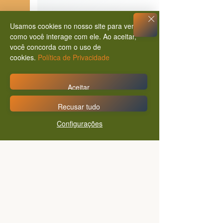
Usamos cookies no nosso site para ver
como você interage com ele. Ao aceitar,
você concorda com o uso de
cookies.
Política de Privacidade
O Estado é daltônico? Por
que precisamos ir à "Raiz
da Questão" nas políticas
Aceitar
públicas
Comentários
Recusar tudo
Configurações
0.0 / 5 (0)
Comente e avalie