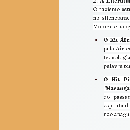
2. A Literat
O racismo estr
no silenciame
Munir a crianç
O Kit Áfr
pela Áfric
tecnologi
palavra t
O Kit Pi
"Maranga
do passa
espiritual
não apague