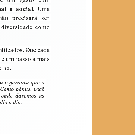
al e social
. Uma 
ão precisará ser 
 diversidade como 
ificados. Que cada 
e um passo a mais 
elho.
ta
 e garanta que o 
Como bônus, você 
 onde daremos as 
ia a dia.