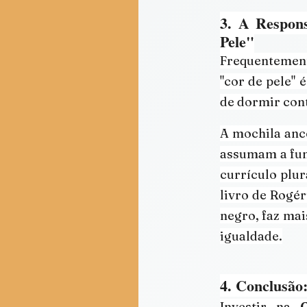
3. A Respons
Pele"
Frequentemente
"cor de pele" 
de dormir con
A mochila ance
assumam a fun
currículo plur
livro de Rogér
negro, faz mai
igualdade.
4. Conclusão
Investir na 