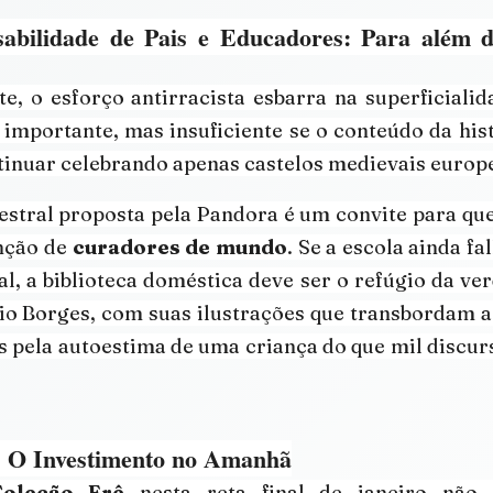
abilidade de Pais e Educadores: Para além d
, o esforço antirracista esbarra na superficialida
é importante, mas insuficiente se o conteúdo da hist
tinuar celebrando apenas castelos medievais europ
stral proposta pela Pandora é um convite para que
ção de 
curadores de mundo
. Se a escola ainda f
al, a biblioteca doméstica deve ser o refúgio da ver
io Borges, com suas ilustrações que transbordam a
s pela autoestima de uma criança do que mil discurs
: O Investimento no Amanhã
Coleção Erê
 nesta reta final de janeiro não