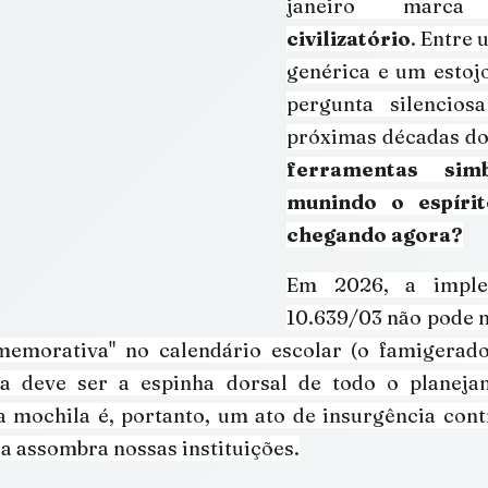
janeiro mar
civilizatório
. Entre 
genérica e um estojo
pergunta silencios
próximas décadas do 
ferramentas simb
munindo o espíri
chegando agora?
Em 2026, a imple
10.639/03 não pode m
emorativa" no calendário escolar (o famigerado
a deve ser a espinha dorsal de todo o planejam
a mochila é, portanto, um ato de insurgência cont
da assombra nossas instituições.