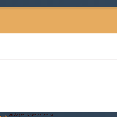
 Sociológica
Justiça, Estado e Sociedade
ldade
Pensamento Negro e Decolonial
eiro
Política, Afeto e Subjetividade
29 de jan.
3 min de leitura