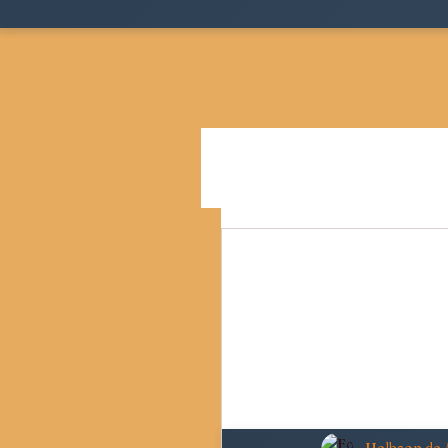
Todos as postagens
Teoria
Cidades, Espaço e Desigua
Pensamento Social Brasil