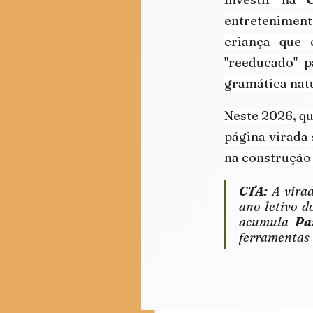
entretenimen
criança que 
"reeducado" p
gramática natu
Neste 2026, qu
página virada
na construção 
CTA:
 A vira
ano letivo d
acumula 
Pa
ferramentas 