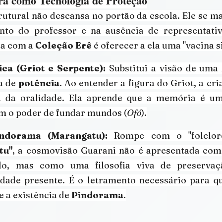
ura como Tecnologia de Proteção
utural não descansa no portão da escola. Ele se man
nto do professor e na ausência de representativ
a com a 
Coleção Erê
 é oferecer a ela uma "vacina s
ica (Griot e Serpente):
 Substitui a visão de uma 
a de 
potência
. Ao entender a figura do Griot, a cr
a da oralidade. Ela aprende que a memória é um
em o poder de fundar mundos (
Ofó
).
ndorama (Marangatu):
tu"
, a cosmovisão Guarani não é apresentada com
do, mas como uma filosofia viva de preservaç
idade presente. É o letramento necessário para qu
 a existência de 
Pindorama
.