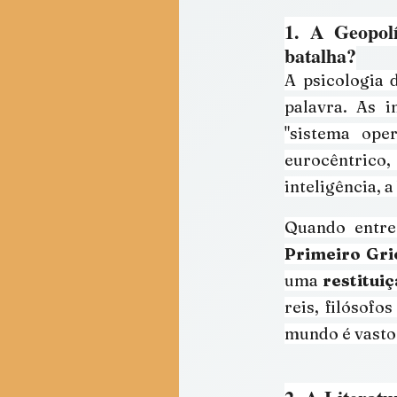
1. A Geopolí
batalha?
A psicologia 
palavra. As 
"sistema oper
eurocêntrico,
inteligência, 
Quando entr
Primeiro Gri
uma 
restituiç
reis, filósofo
mundo é vasto 