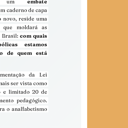
ca um 
embate 
um caderno de capa 
 novo, reside uma 
a que moldará as 
Brasil: 
com quais 
ólicas estamos 
to de quem está 
mentação da Lei 
ais ser vista como 
 e limitado 20 de 
ento pedagógico. 
ra o analfabetismo 