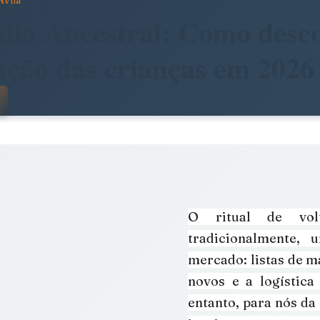
Avila
dade
Arte, Estética e Política
ila Ancestral: Como desco
ação das crianças em 2026
stência
América Latina em Foco
 com NaN de 5 estrelas.
e
Notícias da Pandora
Calendário Editorial
álogos e Entrevistas
Infâncias e Educação Antirracista
O ritual de vol
tradicionalmente,
mercado: listas de ma
novos e a logística 
entanto, para nós da 