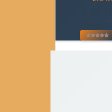
Helbson de 
Pedagogia Crítica e Socie
A Moch
imagin
Movimentos Sociais e Resi
Avaliado
Crítica do Tempo Present
Resenhas Críticas
Di