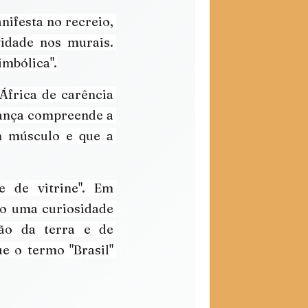
ifesta no recreio, 
idade nos murais. 
imbólica".
África de carência 
iança compreende a 
 músculo e que a 
 Rompe com o "folclore de vitrine". Em 
o uma curiosidade 
ão da terra e de 
e o termo "Brasil" 