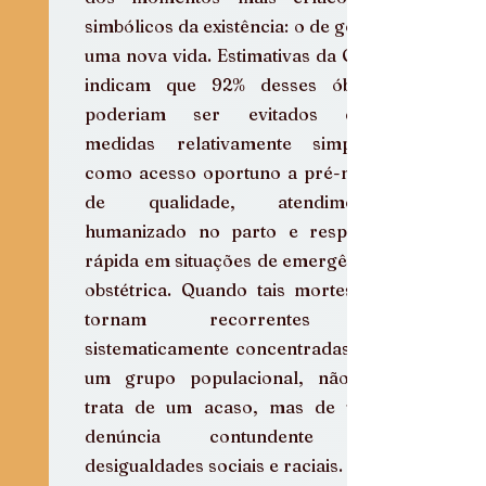
simbólicos da existência: o de gerar 
uma nova vida. Estimativas da OMS 
indicam que 92% desses óbitos 
poderiam ser evitados com 
medidas relativamente simples, 
como acesso oportuno a pré-natal 
de qualidade, atendimento 
humanizado no parto e resposta 
rápida em situações de emergência 
obstétrica. Quando tais mortes se 
tornam recorrentes e 
sistematicamente concentradas em 
um grupo populacional, não se 
trata de um acaso, mas de uma 
denúncia contundente de 
desigualdades sociais e raciais.  