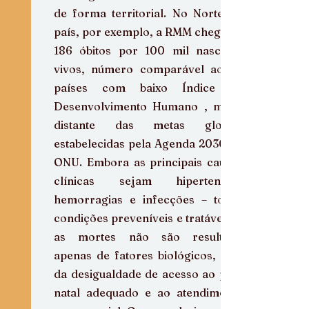
de forma territorial. No Norte do 
país, por exemplo, a RMM chegou a 
186 óbitos por 100 mil nascidos 
vivos, número comparável ao de 
países com baixo Índice de 
Desenvolvimento Humano , muito 
distante das metas globais 
estabelecidas pela Agenda 2030 da 
ONU. Embora as principais causas 
clínicas sejam hipertensão, 
hemorragias e infecções – todas 
condições preveníveis e tratáveis –, 
as mortes não são resultado 
apenas de fatores biológicos, mas 
da desigualdade de acesso ao pré-
natal adequado e ao atendimento 