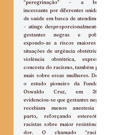
“peregrinação” – a busca 
incessante por diferentes unidades 
de saúde em busca de atendimento 
– atinge desproporcionalmente as 
gestantes negras e pobres, 
expondo-as a riscos maiores em 
situações de urgência obstétrica. A 
violência obstétrica, expressão 
concreta do racismo, também pesa 
mais sobre essas mulheres. Desde 
o estudo pioneiro da Fundação 
Oswaldo Cruz, em 2002, 
evidenciou-se que gestantes negras 
recebiam menos anestesia no 
parto, reforçando estereótipos 
racistas sobre maior resistência à 
dor. O chamado “racismo 