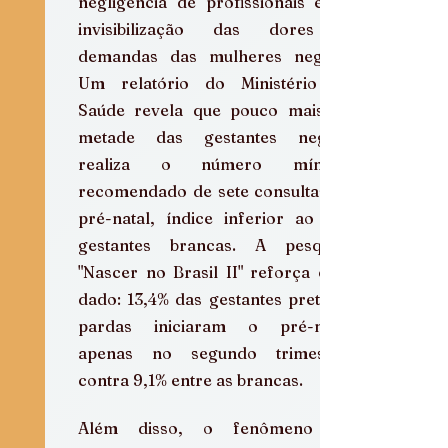
negligência de profissionais e na 
invisibilização das dores e 
demandas das mulheres negras. 
Um relatório do Ministério da 
Saúde revela que pouco mais da 
metade das gestantes negras 
realiza o número mínimo 
recomendado de sete consultas de 
pré-natal, índice inferior ao das 
gestantes brancas. A pesquisa 
"Nascer no Brasil II" reforça esse 
dado: 13,4% das gestantes pretas e 
pardas iniciaram o pré-natal 
apenas no segundo trimestre, 
contra 9,1% entre as brancas.  
Além disso, o fenômeno da 