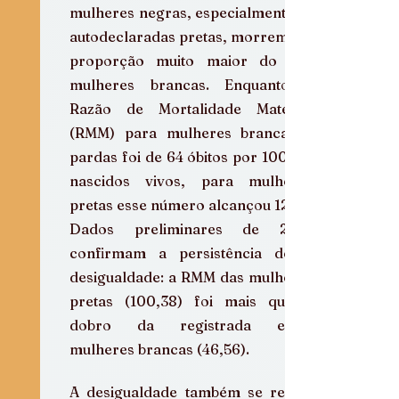
mulheres negras, especialmente as 
autodeclaradas pretas, morrem em 
proporção muito maior do que 
mulheres brancas. Enquanto a 
Razão de Mortalidade Materna 
(RMM) para mulheres brancas e 
pardas foi de 64 óbitos por 100 mil 
nascidos vivos, para mulheres 
pretas esse número alcançou 125,8. 
Dados preliminares de 2022 
confirmam a persistência dessa 
desigualdade: a RMM das mulheres 
pretas (100,38) foi mais que o 
dobro da registrada entre 
mulheres brancas (46,56).  
A desigualdade também se revela 