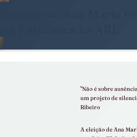
Avila
dade
Arte, Estética e Política
Insubmissa: Ana Maria Go
ura Epistêmica na ABL
stência
América Latina em Foco
 com NaN de 5 estrelas.
e
Notícias da Pandora
Calendário Editorial
"Não é sobre ausência
álogos e Entrevistas
Infâncias e Educação Antirracista
um projeto de silenci
Ribeiro
A eleição de Ana Mar