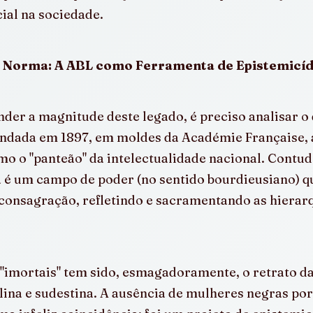
ial na sociedade.
a Norma: A ABL como Ferramenta de Epistemicíd
er a magnitude deste legado, é preciso analisar o 
undada em 1897, em moldes da Académie Française, 
o o "panteão" da intelectualidade nacional. Contu
la é um campo de poder (no sentido bourdieusiano) q
onsagração, refletindo e sacramentando as hierarqu
"imortais" tem sido, esmagadoramente, o retrato da
ina e sudestina. A ausência de mulheres negras por 