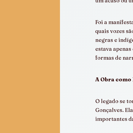
um acaso ou um
Foi a manifesta
quais vozes são
negras e indíg
estava apenas 
formas de narr
A Obra como 
O legado se t
Gonçalves. Ela
importantes da