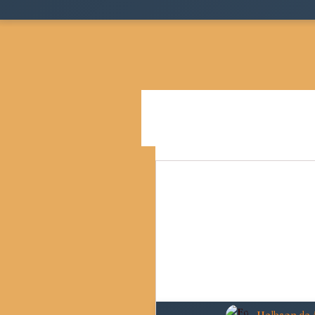
Todos as postagens
Teoria
Cidades, Espaço e Desigua
Pensamento Social Brasil