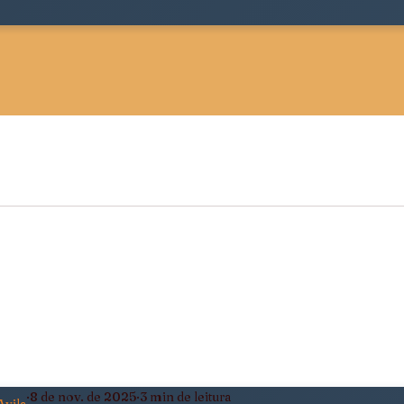
 Sociológica
Justiça, Estado e Sociedade
ldade
Pensamento Negro e Decolonial
eiro
Política, Afeto e Subjetividade
8 de nov. de 2025
3 min de leitura