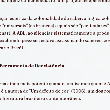
a infeliz coincidência; foi um projeto de epistemic
ção estética da colonialidade do saber: a lógica colo
 "universais" (as brancas) e quais são "particulares" 
enas). A ABL, ao silenciar sistematicamente a produ
excluindo pessoas; estava assassinando saberes, co
ar o Brasil.
Ferramenta de Reexistência
orna ainda mais potente quando analisamos quem é A
 é a autora de "Um defeito de cor" (2006), um dos r
 literatura brasileira contemporânea.