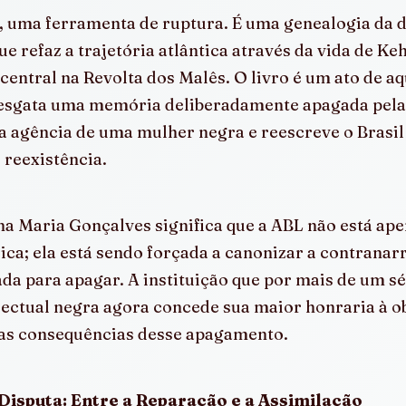
i, uma ferramenta de ruptura. É uma genealogia da 
 refaz a trajetória atlântica através da vida de Keh
 central na Revolta dos Malês. O livro é um ato de 
 resgata uma memória deliberadamente apagada pela 
a a agência de uma mulher negra e reescreve o Brasil
 reexistência.
na Maria Gonçalves significa que a ABL não está ap
ica; ela está sendo forçada a canonizar a contranarr
da para apagar. A instituição que por mais de um sé
ectual negra agora concede sua maior honraria à o
as consequências desse apagamento.
isputa: Entre a Reparação e a Assimilação