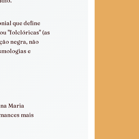
ídio.
nial que define 
ou "folclóricas" (as 
ção negra, não 
smologias e 
na Maria 
omances mais 