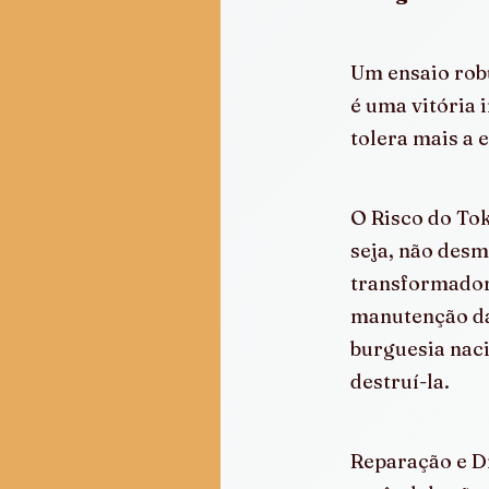
Um ensaio robu
é uma vitória 
tolera mais a 
O Risco do To
seja, não desm
transformador 
manutenção da
burguesia naci
destruí-la.
Reparação e Dí