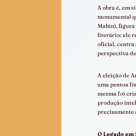
A obra é, em s
monumental que
Mahin), figura
literário: ele
oficial, centr
perspectiva de
A eleição de A
uma pessoa fís
mesma foi cria
produção intel
precisamente 
O Legado em D