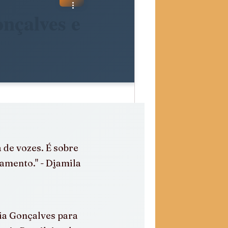
nçalves e
 de vozes. É sobre 
amento." - Djamila 
ia Gonçalves para 