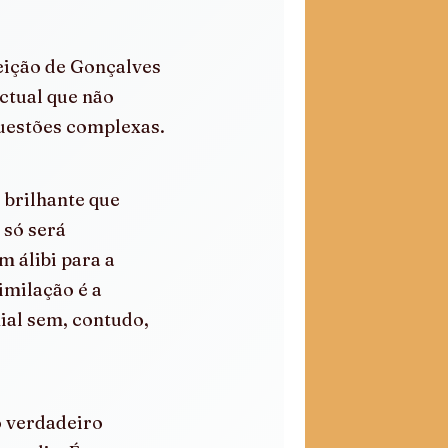
eição de Gonçalves 
ctual que não 
questões complexas.
brilhante que 
 só será 
 álibi para a 
milação é a 
ial sem, contudo, 
o verdadeiro 