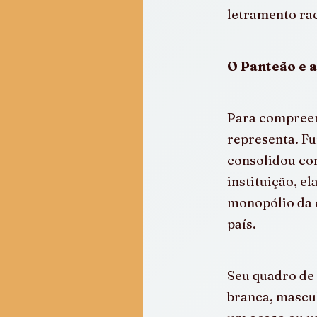
letramento rac
O Panteão e 
Para compreend
representa. F
consolidou com
instituição, e
monopólio da c
país.
Seu quadro de 
branca, mascul