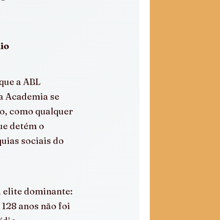
io
que a ABL 
a Academia se 
do, como qualquer 
ue detém o 
ias sociais do 
 elite dominante: 
128 anos não foi 