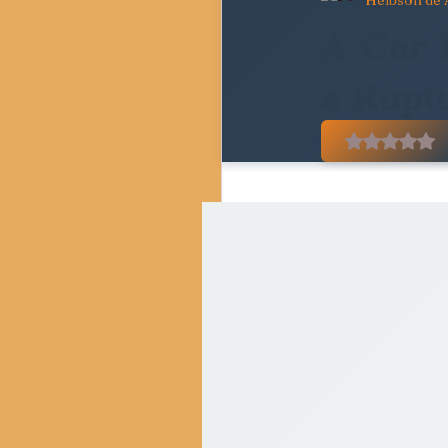
Helbson de 
Pedagogia Crítica e Socie
A Cor 
a Rupt
Movimentos Sociais e Resi
Avaliado
Crítica do Tempo Present
Resenhas Críticas
Di