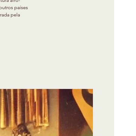
tura afro-
outros países
brada pela