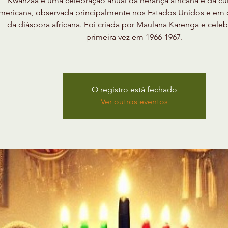
Kwanzaa é uma celebração anual da herança africana e da cul
mericana, observada principalmente nos Estados Unidos e em 
da diáspora africana. Foi criada por Maulana Karenga e cele
primeira vez em 1966-1967.
O registro está fechado
Ver outros eventos