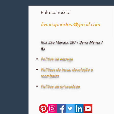
Fale conosco:
livrariapandora@gmail.com
Rua São Marcos, 287 - Barra Mansa /
RJ
Política de entrega
Políticas de troca, devolução e
reembolso
Política de privacidade