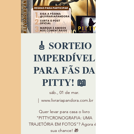
🎸 SORTEIO
IMPERDÍVEL
PARA FÃS DA
PITTY! 📖
sáb., 01 de mar.
  |  
www.livrariapandora.com.br
Quer levar para casa o livro
"PITTYCRONOGRAFIA: UMA
TRAJETÓRIA EM FOTOS"? Agora é a
sua chance! 🎁