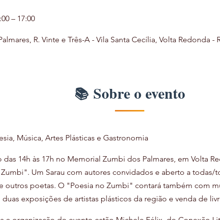
:00 – 17:00
mares, R. Vinte e Três-A - Vila Santa Cecília, Volta Redonda - R
Sobre o evento
a, Música, Artes Plásticas e Gastronomia
 das 14h às 17h no Memorial Zumbi dos Palmares, em Volta Red
 Zumbi". Um Sarau com autores convidados e aberto a todas/to
de outros poetas. O "Poesia no Zumbi" contará também com mús
 duas exposições de artistas plásticos da região e venda de liv
 e organização do evento estão Michele Félix, do Conexão Lite