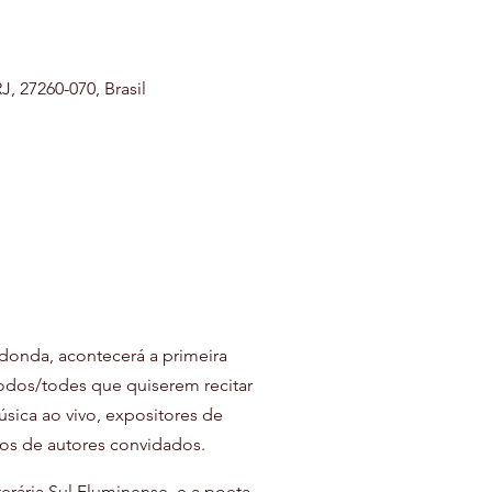
J, 27260-070, Brasil
onda, acontecerá a primeira 
dos/todes que quiserem recitar 
ica ao vivo, expositores de 
ros de autores convidados.
rária Sul Fluminense, e a poeta 