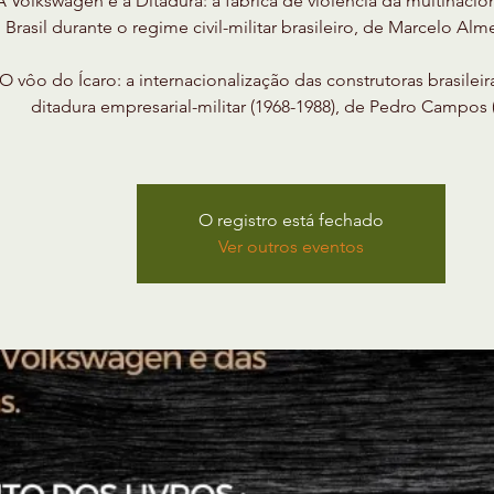
A Volkswagen e a Ditadura: a fábrica de violência da multinacio
Brasil durante o regime civil-militar brasileiro, de Marcelo Alm
O vôo do Ícaro: a internacionalização das construtoras brasileir
ditadura empresarial-militar (1968-1988), de Pedro Campos
O registro está fechado
Ver outros eventos