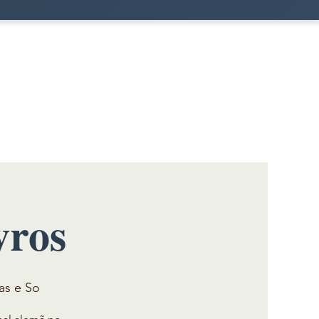
vros
as e So