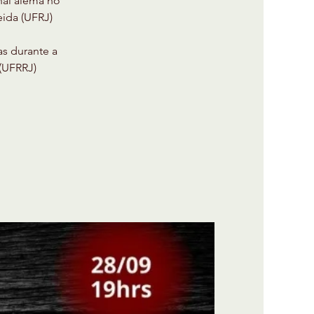
nal alemã no
eida (UFRJ)
as durante a
 (UFRRJ)