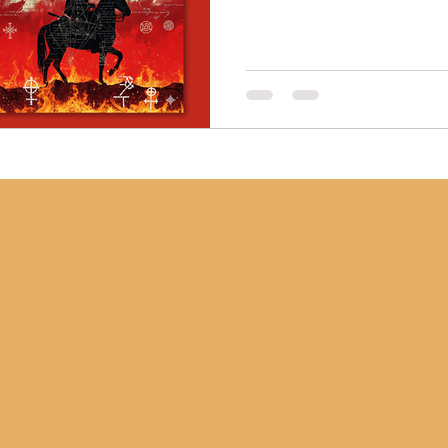
Há um silêncio ruidoso sob
gramática da catástrofe: o
entrelinhas da História, o
glorioso. Ele é o fantasm
amefricanos, olhar para a
à origem. Foi ali, em 1804
foi quebrada pela primeir