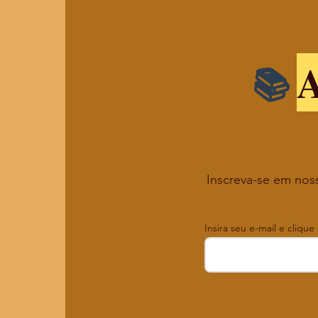
A
Inscreva-se em noss
Insira seu e-mail e clique