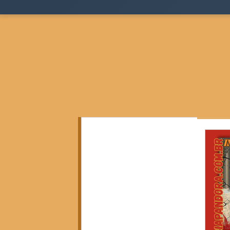
Todos as postagens
(136)
136 posts
Teoria Sociológica
(0)
0 post
Justiça, Estado e Sociedade
(17)
17 posts
Cidades, Espaço e Desigualdade
(2)
2 posts
Pensamento Negro e Decolonial
(28)
28 pos
Pensamento Social Brasileiro
(6)
6 posts