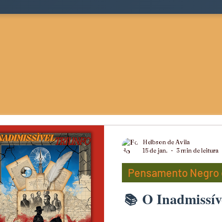
Helbson de Avila
15 de jan.
3 min de leitura
Pensamento Negro e
O Inadmissív
ts