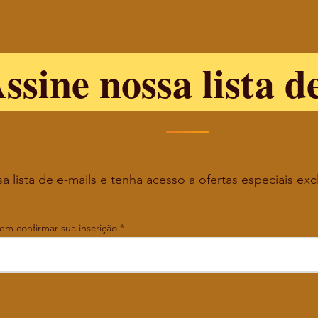
ssine nossa lista d
a lista de e-mails e tenha acesso a ofertas especiais exc
 em confirmar sua inscrição