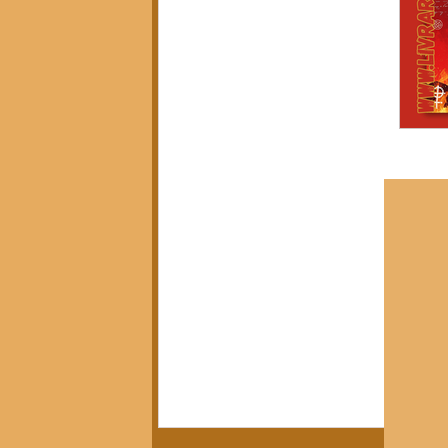
Política, Afeto e Subjetividade
(7)
7 posts
Pedagogia Crítica e Sociedade
(5)
5 posts
Arte, Estética e Política
(21)
21 posts
Movimentos Sociais e Resistência
(3)
3 posts
América Latina em Foco
(3)
3 posts
Crítica do Tempo Presente
(14)
14 posts
Notícias da Pandora
(12)
12 posts
Calendário Editorial
(13)
13 posts
Resenhas Críticas
(15)
15 posts
Diálogos e Entrevistas
(3)
3 posts
Infâncias e Educação Antirracista
(2)
2 posts