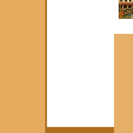
Política, Afeto e Subjetividade
(7)
7 posts
Pedagogia Crítica e Sociedade
(5)
5 posts
Arte, Estética e Política
(21)
21 posts
Movimentos Sociais e Resistência
(3)
3 posts
América Latina em Foco
(3)
3 posts
Crítica do Tempo Presente
(14)
14 posts
Notícias da Pandora
(12)
12 posts
Calendário Editorial
(13)
13 posts
Resenhas Críticas
(15)
15 posts
Diálogos e Entrevistas
(3)
3 posts
Infâncias e Educação Antirracista
(2)
2 posts