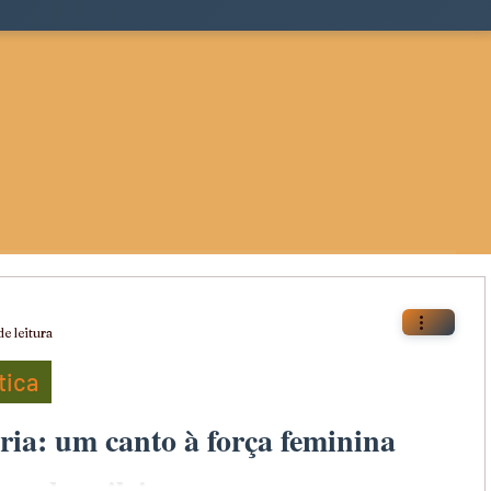
e leitura
tica
ia: um canto à força feminina