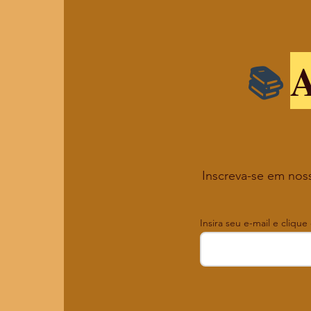
A
Inscreva-se em noss
Insira seu e-mail e clique