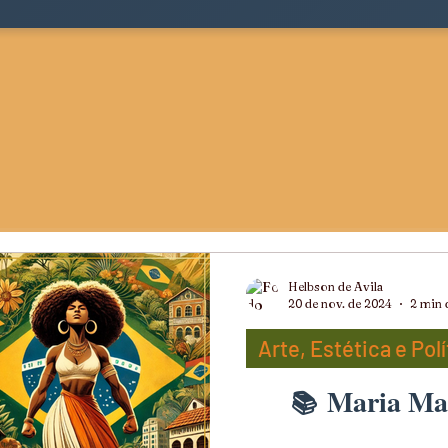
Helbson de Avila
20 de nov. de 2024
2 min d
Arte, Estética e Polí
Maria Mar
ts