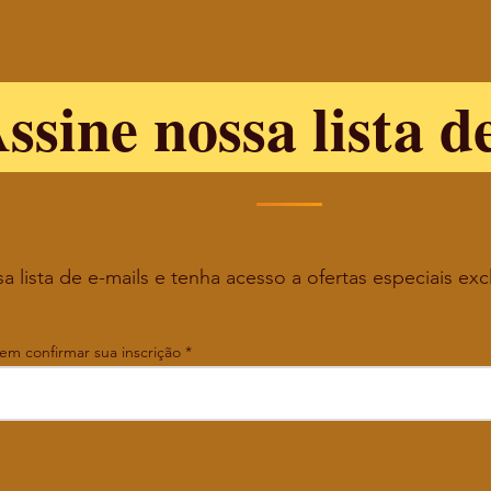
ssine nossa lista d
a lista de e-mails e tenha acesso a ofertas especiais exc
 em confirmar sua inscrição