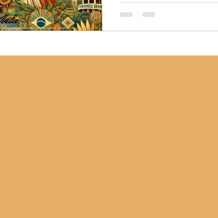
A canção "Maria Maria", c
mais que uma melodia; é u
esculpido em versos e me
âmbito musical e se tornou
feminina, ecoando a luta d
Maria Brasileira: A letra
mulher brasileira, especi