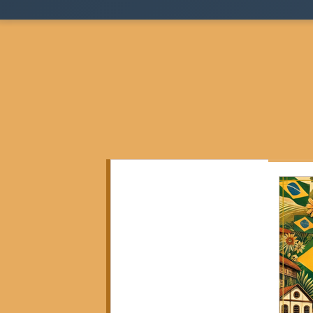
Todos as postagens
(136)
136 posts
Teoria Sociológica
(0)
0 post
Justiça, Estado e Sociedade
(17)
17 posts
Cidades, Espaço e Desigualdade
(2)
2 posts
Pensamento Negro e Decolonial
(28)
28 pos
Pensamento Social Brasileiro
(6)
6 posts