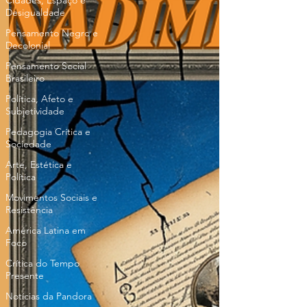
Cidades, Espaço e
Desigualdade
Pensamento Negro e
Decolonial
Pensamento Social
Brasileiro
Política, Afeto e
Subjetividade
Pedagogia Crítica e
Sociedade
Arte, Estética e
Política
Movimentos Sociais e
Resistência
América Latina em
Foco
Crítica do Tempo
Presente
Notícias da Pandora