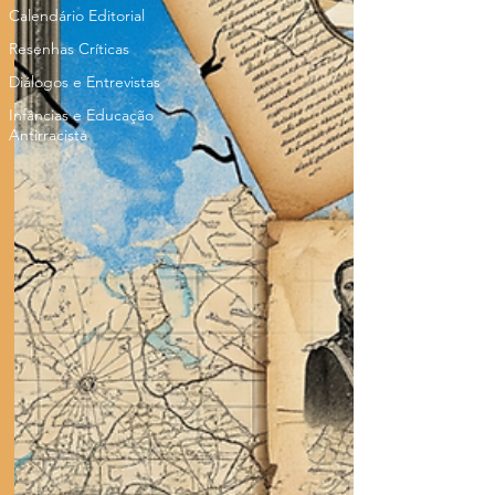
Calendário Editorial
Resenhas Críticas
Diálogos e Entrevistas
Infâncias e Educação
Antirracista