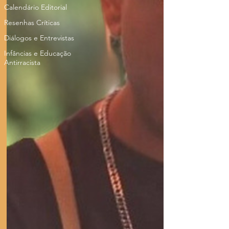
Calendário Editorial
Resenhas Críticas
Diálogos e Entrevistas
Infâncias e Educação
Antirracista