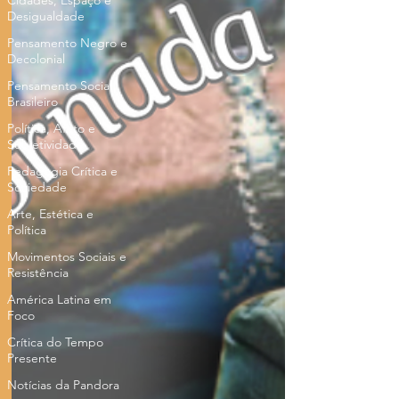
Cidades, Espaço e
Desigualdade
Pensamento Negro e
Decolonial
Pensamento Social
Brasileiro
Política, Afeto e
Subjetividade
Pedagogia Crítica e
Sociedade
Arte, Estética e
Política
Movimentos Sociais e
Resistência
América Latina em
Foco
Crítica do Tempo
Presente
Notícias da Pandora