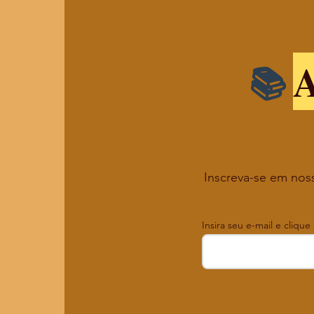
A
Inscreva-se em noss
Insira seu e-mail e clique