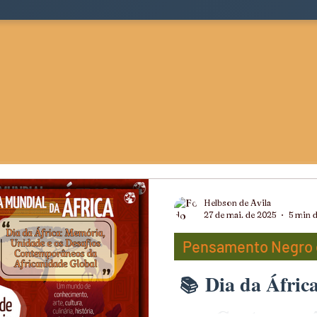
Helbson de Avila
27 de mai. de 2025
5 min d
Pensamento Negro e
Dia da Áfric
ts