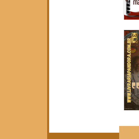
Política, Afeto e Subjetividade
(7)
7 posts
Pedagogia Crítica e Sociedade
(5)
5 posts
Arte, Estética e Política
(21)
21 posts
Movimentos Sociais e Resistência
(3)
3 posts
América Latina em Foco
(3)
3 posts
Crítica do Tempo Presente
(14)
14 posts
Notícias da Pandora
(12)
12 posts
Calendário Editorial
(13)
13 posts
Resenhas Críticas
(15)
15 posts
Diálogos e Entrevistas
(3)
3 posts
Infâncias e Educação Antirracista
(2)
2 posts