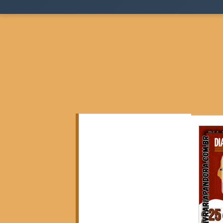
Todos as postagens
(136)
136 posts
Teoria Sociológica
(0)
0 post
Justiça, Estado e Sociedade
(17)
17 posts
Cidades, Espaço e Desigualdade
(2)
2 posts
Pensamento Negro e Decolonial
(28)
28 pos
Pensamento Social Brasileiro
(6)
6 posts