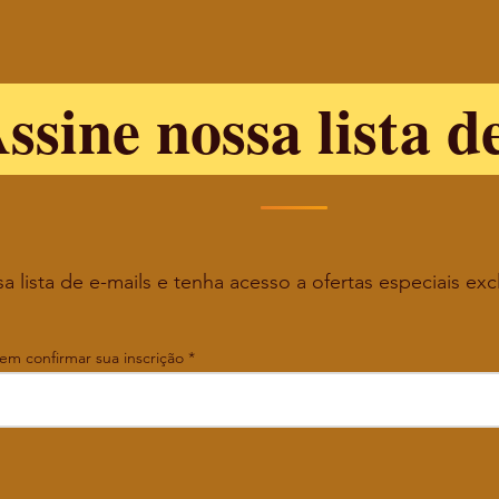
ssine nossa lista d
a lista de e-mails e tenha acesso a ofertas especiais exc
 em confirmar sua inscrição