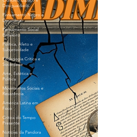
Cidades, Espaço e
Desigualdade
Pensamento Negro e
Decolonial
Pensamento Social
Brasileiro
Política, Afeto e
Subjetividade
Pedagogia Crítica e
Sociedade
Arte, Estética e
Política
Movimentos Sociais e
Resistência
América Latina em
Foco
Crítica do Tempo
Presente
Notícias da Pandora