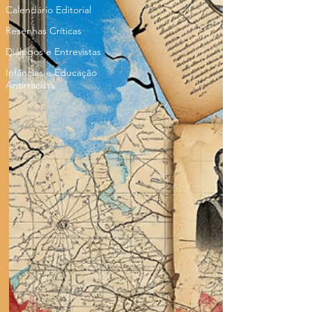
Calendário Editorial
Resenhas Críticas
Diálogos e Entrevistas
Infâncias e Educação
Antirracista