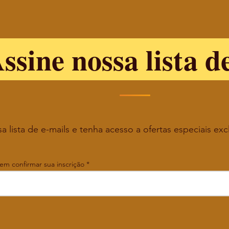
ssine nossa lista d
a lista de e-mails e tenha acesso a ofertas especiais exc
 em confirmar sua inscrição