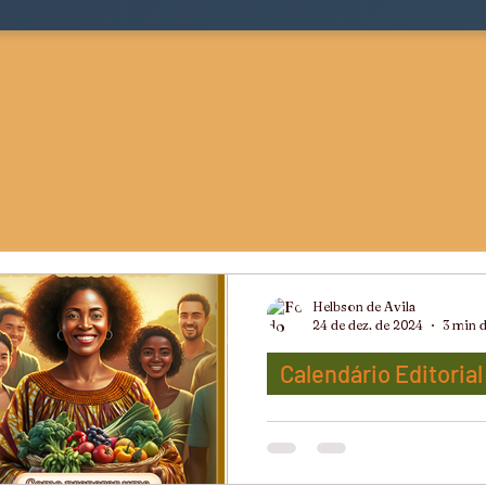
Helbson de Avila
24 de dez. de 2024
3 min d
Calendário Editorial
ts