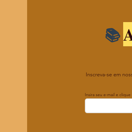
A
Inscreva-se em noss
Insira seu e-mail e clique