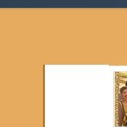
Todos as postagens
(136)
136 posts
Teoria Sociológica
(0)
0 post
Justiça, Estado e Sociedade
(17)
17 posts
Cidades, Espaço e Desigualdade
(2)
2 posts
Pensamento Negro e Decolonial
(28)
28 pos
Pensamento Social Brasileiro
(6)
6 posts