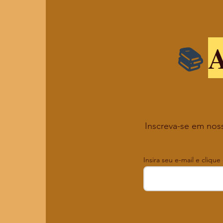
A
Inscreva-se em noss
Insira seu e-mail e clique