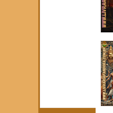
Política, Afeto e Subjetividade
(7)
7 posts
Pedagogia Crítica e Sociedade
(5)
5 posts
Arte, Estética e Política
(21)
21 posts
Movimentos Sociais e Resistência
(3)
3 posts
América Latina em Foco
(3)
3 posts
Crítica do Tempo Presente
(14)
14 posts
Notícias da Pandora
(12)
12 posts
Calendário Editorial
(13)
13 posts
Resenhas Críticas
(15)
15 posts
Diálogos e Entrevistas
(3)
3 posts
Infâncias e Educação Antirracista
(2)
2 posts