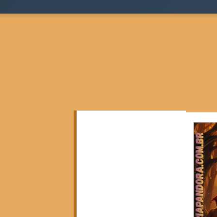
Todos as postagens
(136)
136 posts
Teoria Sociológica
(0)
0 post
Justiça, Estado e Sociedade
(17)
17 posts
Cidades, Espaço e Desigualdade
(2)
2 posts
Pensamento Negro e Decolonial
(28)
28 pos
Pensamento Social Brasileiro
(6)
6 posts