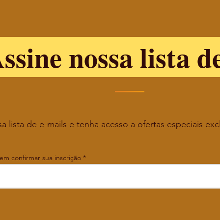
ssine nossa lista d
a lista de e-mails e tenha acesso a ofertas especiais exc
 em confirmar sua inscrição