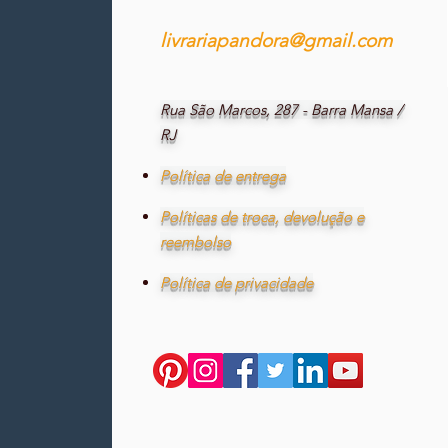
livrariapandora@gmail.com
Rua São Marcos, 287 - Barra Mansa /
RJ
Política de entrega
Políticas de troca, devolução e
reembolso
Política de privacidade