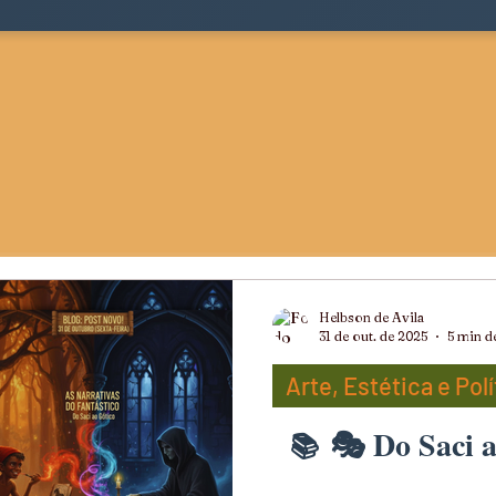
Helbson de Avila
31 de out. de 2025
5 min de
Arte, Estética e Polí
🎭 Do Saci 
ts