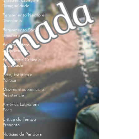
Cidades, Espaço e
Desigualdade
Pensamento Negro e
Decolonial
Pensamento Social
Brasileiro
Política, Afeto e
Subjetividade
Pedagogia Crítica e
Sociedade
Arte, Estética e
Política
Movimentos Sociais e
Resistência
América Latina em
Foco
Crítica do Tempo
Presente
Notícias da Pandora