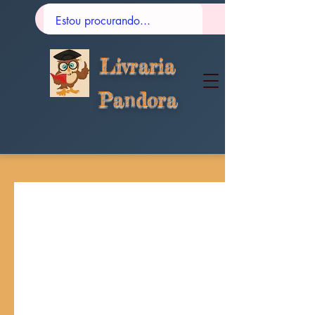
Livraria
Pandora