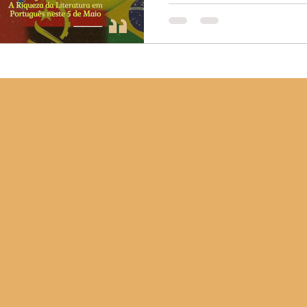
Literatura 
Neste dia 5 de maio, cele
instituída pela Comunidad
reconhecida pela UNESC
formalmente partilhado, m
em constante transformaç
língua portuguesa é um te
essa língua cruzou oceano