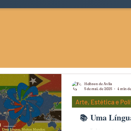
Helbson de Avila
5 de mai. de 2025
4 min de
Arte, Estética e Polí
Uma Língua
ts