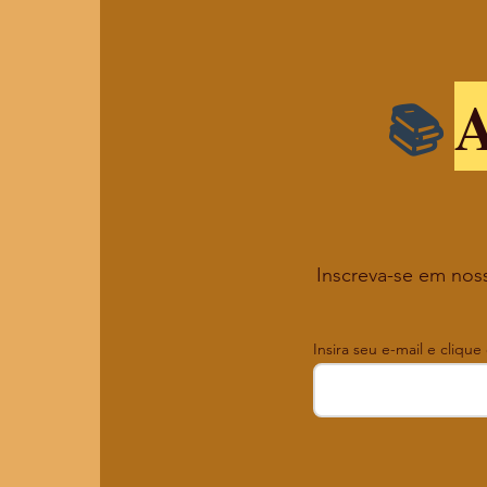
A
Inscreva-se em noss
Insira seu e-mail e clique