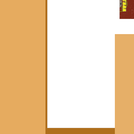
Política, Afeto e Subjetividade
(7)
7 posts
Pedagogia Crítica e Sociedade
(5)
5 posts
Arte, Estética e Política
(21)
21 posts
Movimentos Sociais e Resistência
(3)
3 posts
América Latina em Foco
(3)
3 posts
Crítica do Tempo Presente
(14)
14 posts
Notícias da Pandora
(12)
12 posts
Calendário Editorial
(13)
13 posts
Resenhas Críticas
(15)
15 posts
Diálogos e Entrevistas
(3)
3 posts
Infâncias e Educação Antirracista
(2)
2 posts