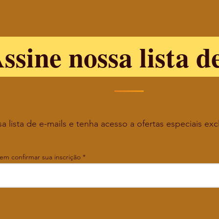
ssine nossa lista d
a lista de e-mails e tenha acesso a ofertas especiais exc
 em confirmar sua inscrição