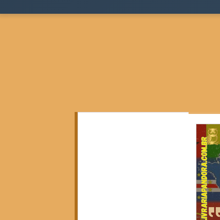
Todos as postagens
(136)
136 posts
Teoria Sociológica
(0)
0 post
Justiça, Estado e Sociedade
(17)
17 posts
Cidades, Espaço e Desigualdade
(2)
2 posts
Pensamento Negro e Decolonial
(28)
28 pos
Pensamento Social Brasileiro
(6)
6 posts