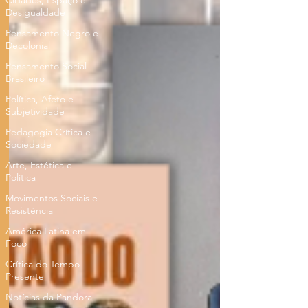
Cidades, Espaço e
Desigualdade
Pensamento Negro e
Decolonial
Pensamento Social
Brasileiro
Política, Afeto e
Subjetividade
Pedagogia Crítica e
Sociedade
Arte, Estética e
Política
Movimentos Sociais e
Resistência
América Latina em
Foco
Crítica do Tempo
Presente
Notícias da Pandora