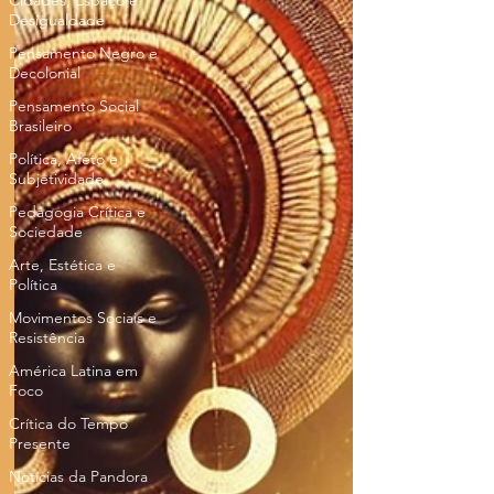
Cidades, Espaço e
Desigualdade
Pensamento Negro e
Decolonial
Pensamento Social
Brasileiro
Política, Afeto e
Subjetividade
Pedagogia Crítica e
Sociedade
Arte, Estética e
Política
Movimentos Sociais e
Resistência
América Latina em
Foco
Crítica do Tempo
Presente
Notícias da Pandora