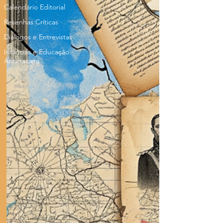
Calendário Editorial
Resenhas Críticas
Diálogos e Entrevistas
Infâncias e Educação
Antirracista