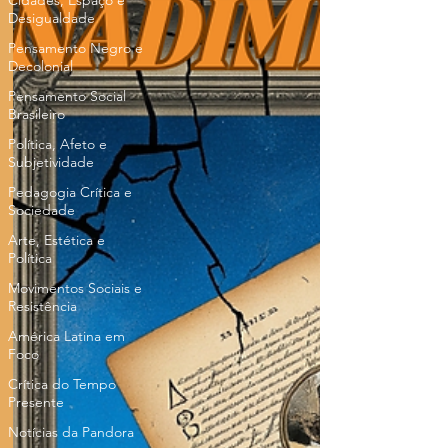
Cidades, Espaço e
Desigualdade
Pensamento Negro e
Decolonial
Pensamento Social
Brasileiro
Política, Afeto e
Subjetividade
Pedagogia Crítica e
Sociedade
Arte, Estética e
Política
Movimentos Sociais e
Resistência
América Latina em
Foco
Crítica do Tempo
Presente
Notícias da Pandora