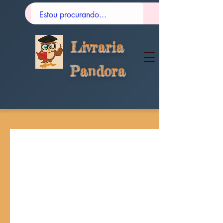
Livraria
Pandora