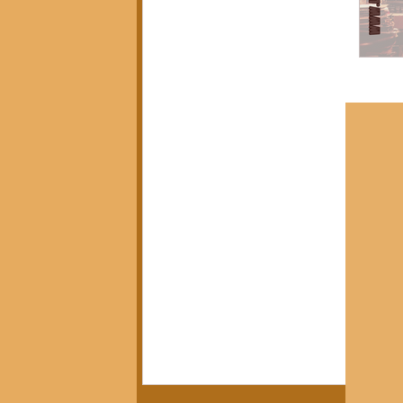
Política, Afeto e Subjetividade
(7)
7 posts
Pedagogia Crítica e Sociedade
(5)
5 posts
Arte, Estética e Política
(21)
21 posts
Movimentos Sociais e Resistência
(3)
3 posts
América Latina em Foco
(3)
3 posts
Crítica do Tempo Presente
(14)
14 posts
Notícias da Pandora
(12)
12 posts
Calendário Editorial
(13)
13 posts
Resenhas Críticas
(15)
15 posts
Diálogos e Entrevistas
(3)
3 posts
Infâncias e Educação Antirracista
(2)
2 posts