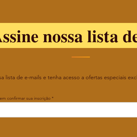
ssine nossa lista d
a lista de e-mails e tenha acesso a ofertas especiais exc
 em confirmar sua inscrição