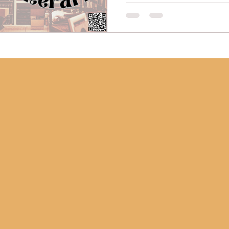
Setembro é um mês vibrant
que celebram a leitura, a e
livros, prepare-se para an
prometem enriquecer seu c
vamos explorar algumas da
acontecerão no Brasil e no 
UFPR – Um Encontro de