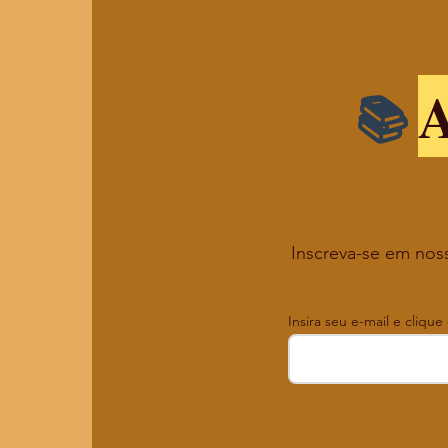
A
Inscreva-se em noss
Insira seu e-mail e clique