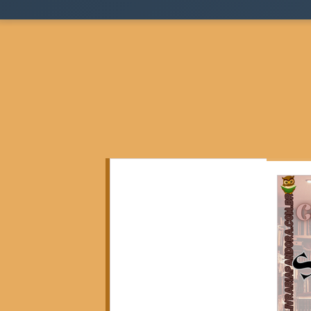
Todos as postagens
(136)
136 posts
Teoria Sociológica
(0)
0 post
Justiça, Estado e Sociedade
(17)
17 posts
Cidades, Espaço e Desigualdade
(2)
2 posts
Pensamento Negro e Decolonial
(28)
28 pos
Pensamento Social Brasileiro
(6)
6 posts