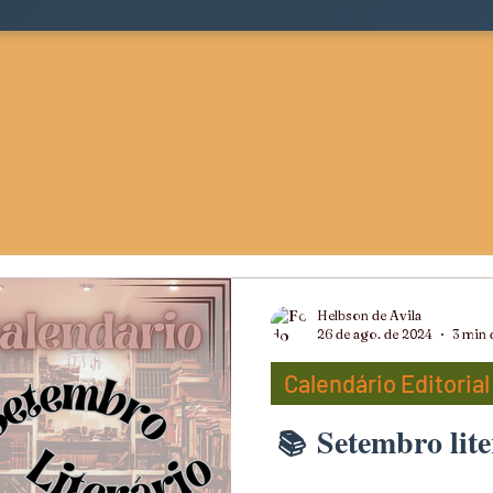
Helbson de Avila
26 de ago. de 2024
3 min 
Calendário Editorial
Setembro lite
ts