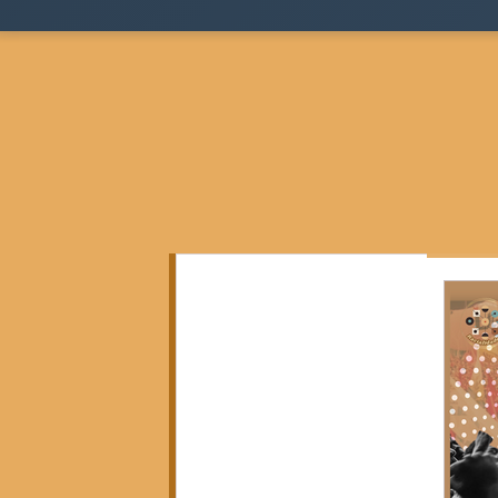
Todos as postagens
(136)
136 posts
Teoria Sociológica
(0)
0 post
Justiça, Estado e Sociedade
(17)
17 posts
Cidades, Espaço e Desigualdade
(2)
2 posts
Pensamento Negro e Decolonial
(28)
28 pos
Pensamento Social Brasileiro
(6)
6 posts