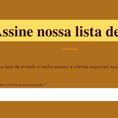
ssine nossa lista d
a lista de e-mails e tenha acesso a ofertas especiais exc
 em confirmar sua inscrição