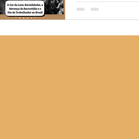
escravidão e 
O 1º de Maio, Dia Interna
partes do mundo como um 
trabalhadora. No Brasil, 
particular, marcada pela 
economia e a estrutura soc
negra. A construção do mu
relações raciais e da her