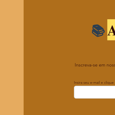
A
Inscreva-se em noss
Insira seu e-mail e clique