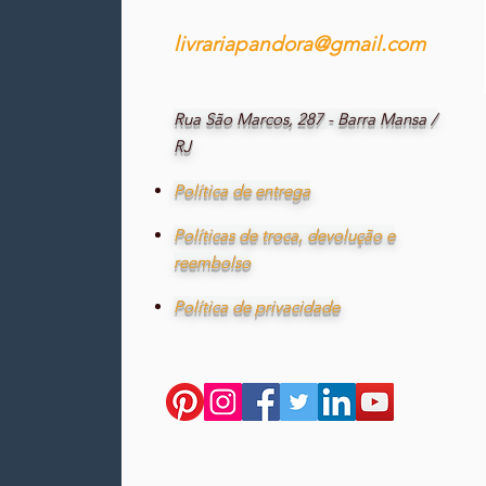
livrariapandora@gmail.com
Rua São Marcos, 287 - Barra Mansa /
RJ
Política de entrega
Políticas de troca, devolução e
reembolso
Política de privacidade