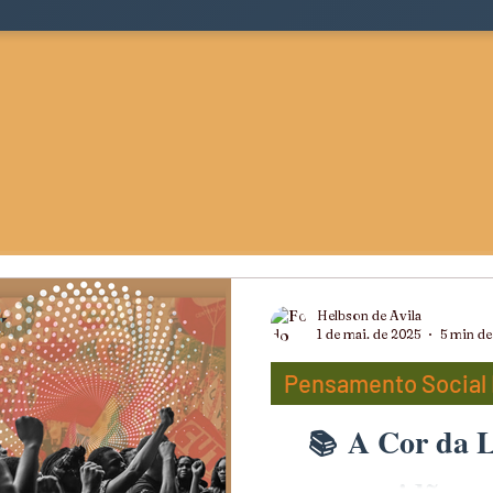
Helbson de Avila
1 de mai. de 2025
5 min de 
Pensamento Social 
A Cor da L
ts