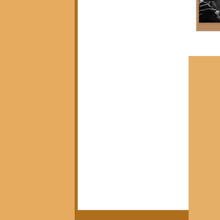
Política, Afeto e Subjetividade
(7)
7 posts
Pedagogia Crítica e Sociedade
(5)
5 posts
Arte, Estética e Política
(21)
21 posts
Movimentos Sociais e Resistência
(3)
3 posts
América Latina em Foco
(3)
3 posts
Crítica do Tempo Presente
(14)
14 posts
Notícias da Pandora
(12)
12 posts
Calendário Editorial
(13)
13 posts
Resenhas Críticas
(15)
15 posts
Diálogos e Entrevistas
(3)
3 posts
Infâncias e Educação Antirracista
(2)
2 posts