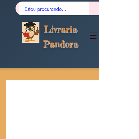
Livraria
Pandora